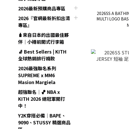
2026最新預購商品專區
2026SS A BATHI
2026『官網最新折扣出清
MULTI LOGO BA
棒球衫 球衣 
專區』
N
🧳來自日本的出國最佳夥
伴｜小樽前開式行李箱
🧦 Best Sellers | KITH
全球熱銷排行襪款
2026最強聯名系列
SUPREME x MM6
Masion Margiela
超強聯名｜🏀 NBA x
KITH 2026 總冠軍開打
中！
Y2K穿搭必備｜BAPE、
9090、STUSSY 精選商品