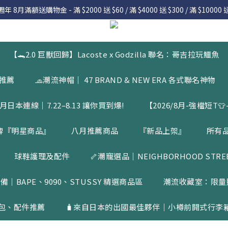
 8月滿額送購物金 - 滿 $2000 送 $60 / 滿 $4000 送 $300 / 滿 $10000 送
 8月滿額送購物金 - 滿 $2000 送 $60 / 滿 $4000 送 $300 / 滿 $10000 送
7.22 – 8.13 日本連線中，絕對讓你買到爆
入會員享有 $50購物金  |  消費滿$5000即可免運  |  會員好康制度請詳
【🐊2.0 巨獸回歸】Lacoste x Godzilla 聯名：哥吉拉玩鱷魚
 8月滿額送購物金 - 滿 $2000 送 $60 / 滿 $4000 送 $300 / 滿 $10000 送
品推薦
🧢潮流神帽｜ 47 BRAND & NEW ERA 各式聯名神物
月日本連線｜7.22–8.13 讓你買到爆!
【2026/8月-強檔短T👕-
牌『明星商品』
八月推薦商品
『新品上架』
所有
球鞋護理及配件
🦴潮寵選品｜NEIGHBORHOOD STREET
備｜BAPE、9090、STUSSY 精選商品區
潮流收藏室：限量
包、配件推薦
🧳來自日本的出國最佳夥伴｜小樽前開式行李