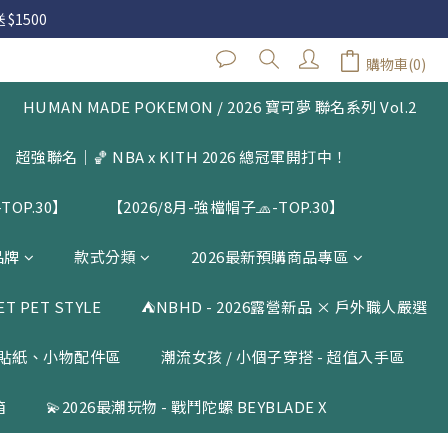
 $1500
 $1500
購物車(0)
閱公告
HUMAN MADE POKEMON / 2026 寶可夢 聯名系列 Vol.2
 $1500
超強聯名｜🏀 NBA x KITH 2026 總冠軍開打中！
TOP.30】
【2026/8月-強檔帽子🧢-TOP.30】
品牌
款式分類
2026最新預購商品專區
 PET STYLE
⛺️NBHD - 2026露營新品 × 戶外職人嚴選
貼紙、小物配件區
潮流女孩 / 小個子穿搭 - 超值入手區
箱
💫2026最潮玩物 - 戰鬥陀螺 BEYBLADE X