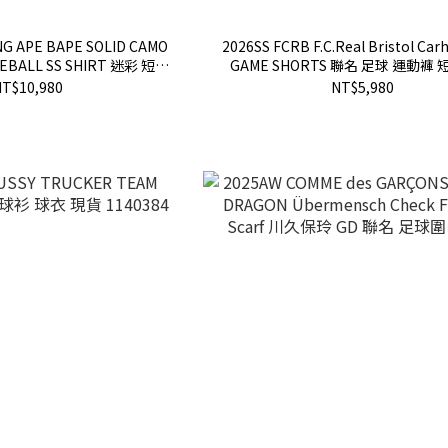
NG APE BAPE SOLID CAMO
2026SS FCRB F.C.Real Bristol Car
SEBALL SS SHIRT 迷彩 短袖
GAME SHORTS 聯名 足球 運動褲 
現貨 1M30132310
FCRB-260123
T$10,980
NT$5,980