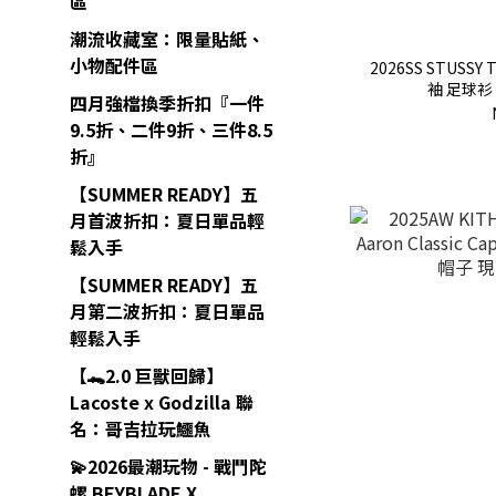
區
潮流收藏室：限量貼紙、
小物配件區
2026SS STUSSY 
袖 足球衫 
四月強檔換季折扣『一件
9.5折、二件9折、三件8.5
折』
【SUMMER READY】五
月首波折扣：夏日單品輕
鬆入手
【SUMMER READY】五
月第二波折扣：夏日單品
輕鬆入手
【🐊2.0 巨獸回歸】
Lacoste x Godzilla 聯
名：哥吉拉玩鱷魚
💫2026最潮玩物 - 戰鬥陀
螺 BEYBLADE X