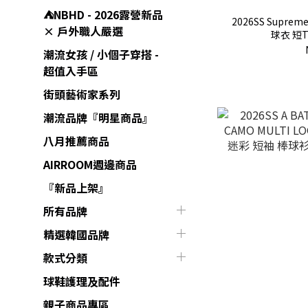
⛺️NBHD - 2026露營新品
2026SS Suprem
× 戶外職人嚴選
球衣 短T
潮流女孩 / 小個子穿搭 -
超值入手區
街頭藝術家系列
潮流品牌『明星商品』
八月推薦商品
AIRROOM週邊商品
『新品上架』
所有品牌
精選韓國品牌
款式分類
球鞋護理及配件
親子商品專區