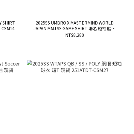
 SHIRT
2025SS UMBRO X MASTERMIND WORLD
-CSM14
JAPAN MMJ SS GAME SHIRT 聯名 短袖 骷髏
球衣 現貨 MW25C14-TS227
NT$8,280