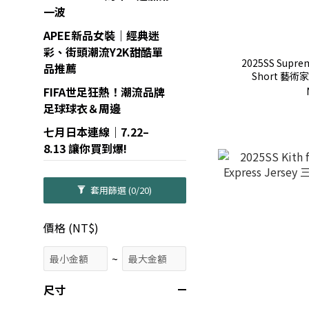
一波
APEE新品女裝｜經典迷
彩、街頭潮流Y2K甜酷單
2025SS Suprem
品推薦
Short 藝術
FIFA世足狂熱！潮流品牌
足球球衣＆周邊
七月日本連線｜7.22–
8.13 讓你買到爆!
套用篩選
(0/20)
價格 (NT$)
~
尺寸