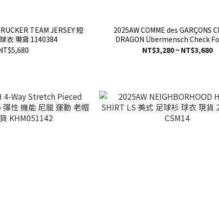
TRUCKER TEAM JERSEY 短
2025AW COMME des GARÇONS CD
球衣 現貨 1140384
DRAGON Übermensch Check Fo
Scarf 川久保玲 GD 聯名 足球圍
NT$5,680
NT$3,280 ~ NT$3,680