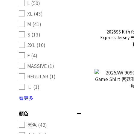
L (50)
XL (43)
M (41)
2025SS Kith f
S (13)
Express Jers
2XL (10)
F (4)
MASSIVE (1)
REGULAR (1)
Ｌ (1)
看更多
顏色
黑色 (42)