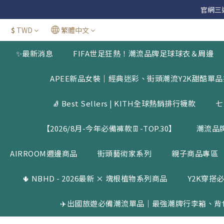
官網三週年
官網三週年
$
TWD
繁體中文
新加
✨最新消息
FIFA世足狂熱！潮流品牌足球球衣＆周邊
官網三週年
APEE新品女裝｜經典迷彩、街頭潮流Y2K甜酷單
🧦 Best Sellers | KITH全球熱銷排行襪款
七
【2026/8月-今年必備褲款👖-TOP.30】
潮流品
AIRROOM週邊商品
街頭藝術家系列
親子商品專區
🌵 NBHD - 2026最新 × 塊根植物系列商品
Y2K穿搭必
✈️出國旅遊必備潮流單品｜最強潮牌行李箱、背