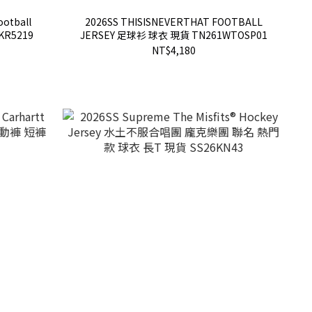
ootball
2026SS THISISNEVERTHAT FOOTBALL
KR5219
JERSEY 足球衫 球衣 現貨 TN261WTOSP01
NT$4,180