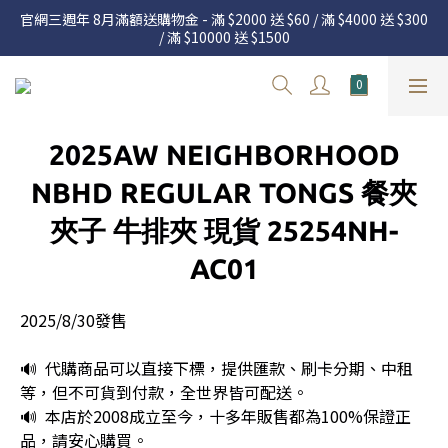
官網三週年 8月滿額送購物金 - 滿 $2000 送 $60 / 滿 $4000 送 $300 
官網三週年 8月滿額送購物金 - 滿 $2000 送 $60 / 滿 $4000 送 $300 
/ 滿 $10000 送 $1500
/ 滿 $10000 送 $1500
7.22 – 8.13 日本連線中，絕對讓你買到爆
新加入會員享有 $50購物金  |  消費滿$5000即可免運  |  會員好康制
2025AW NEIGHBORHOOD
度請詳閱公告
官網三週年 8月滿額送購物金 - 滿 $2000 送 $60 / 滿 $4000 送 $300 
NBHD REGULAR TONGS 餐夾
/ 滿 $10000 送 $1500
夾子 牛排夾 現貨 25254NH-
AC01
2025/8/30發售
🔊  代購商品可以直接下標，提供匯款、刷卡分期、中租
等，但不可貨到付款，全世界皆可配送。
🔊  本店於2008成立至今，十多年販售都為100%保證正
品，請安心購買。