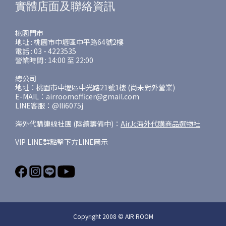
實體店面及聯絡資訊
桃園門市
地址 : 桃園市中壢區中平路64號2樓
電話 : 03 - 4223535
營業時間 : 14:00 至 22:00
總公司
地址：桃園市中壢區中光路21號1樓 (尚未對外營業)
E-MAIL：airroomofficer@gmail.com
LINE客服：@lli6075j
海外代購連線社團 (陸續籌備中)：
AirJc海外代購商品選物社
VIP LINE群點擊下方LINE圖示
Copyright 2008 © AIR ROOM