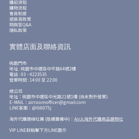
購前須知
購物流程
會員制度
退換貨政策
問與答Q&A
隱私政策
實體店面及聯絡資訊
桃園門市
地址 : 桃園市中壢區中平路64號2樓
電話 : 03 - 4223535
營業時間 : 14:00 至 22:00
總公司
地址：桃園市中壢區中光路21號1樓 (尚未對外營業)
E-MAIL：airroomofficer@gmail.com
LINE客服：@lli6075j
海外代購連線社團 (陸續籌備中)：
AirJc海外代購商品選物社
VIP LINE群點擊下方LINE圖示