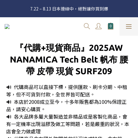
官網三週年 8月滿額送購物金 - 滿 $2000 送 $60 / 滿 $4000 送 $300 
7.22 – 8.13 日本連線中，絕對讓你買到爆
/ 滿 $10000 送 $1500
新加入會員享有 $50購物金  |  消費滿$5000即可免運  |  會員好康制
度請詳閱公告
官網三週年 8月滿額送購物金 - 滿 $2000 送 $60 / 滿 $4000 送 $300 
『代購+現貨商品』2025AW
/ 滿 $10000 送 $1500
NANAMICA Tech Belt 帆布 腰
帶 皮帶 現貨 SURF209
🔊  代購商品可以直接下標，提供匯款、刷卡分期、中租
等，但不可貨到付款，全世界皆可配送。
🔊  本店於2008成立至今，十多年販售都為100%保證正
品，請安心購買。
🔊  各大品牌多屬大量製造並非精品或是客製化商品，會
有一定機率出現溢膠及做工等問題，若是嚴重的狀況，本
店會全力做處理