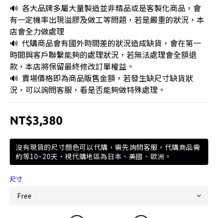
🔊  各大品牌多屬大量製造並非精品或是客製化商品，會
有一定機率出現溢膠及做工等問題，若是嚴重的狀況，本
店會全力做處理
🔊  代購商品會有國外時間差的狀況造成缺貨，會在第一
時間與客戶聯繫能夠的處理狀況，若無法處理會全額退
款，本店將保留最終修改訂單權益。
🔊  賣場價格即為商品販售金額，若發生缺尺寸缺貨狀
況，可以詢問客服，看是否能夠做特殊處理。
NT$3,380
沒有現貨的尺寸顏色可以代購，需先詢問客服，代購商品需
約等10~20天，視代購地區為日本、美國、歐洲。
尺寸