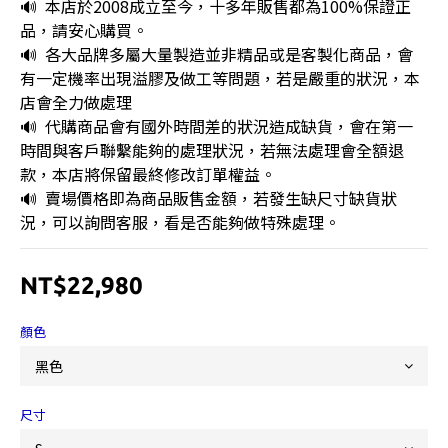
🔊  本店於2008成立至今，十多年販售都為100%保證正
品，請安心購買。
🔊  各大品牌多屬大量製造並非精品或是客製化商品，會
有一定機率出現溢膠及做工等問題，若是嚴重的狀況，本
店會全力做處理
🔊  代購商品會有國外時間差的狀況造成缺貨，會在第一
時間與客戶聯繫能夠的處理狀況，若無法處理會全額退
款，本店將保留最終修改訂單權益。
🔊  賣場價格即為商品販售金額，若發生缺尺寸缺貨狀
況，可以詢問客服，看是否能夠做特殊處理。
NT$22,980
顏色
尺寸