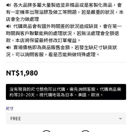
🔊  各大品牌多屬大量製造並非精品或是客製化商品，會
有一定機率出現溢膠及做工等問題，若是嚴重的狀況，本
店會全力做處理
🔊  代購商品會有國外時間差的狀況造成缺貨，會在第一
時間與客戶聯繫能夠的處理狀況，若無法處理會全額退
款，本店將保留最終修改訂單權益。
🔊  賣場價格即為商品販售金額，若發生缺尺寸缺貨狀
況，可以詢問客服，看是否能夠做特殊處理。
NT$1,980
沒有現貨的尺寸顏色可以代購，需先詢問客服，代購商品需
約等10~20天，視代購地區為日本、美國、歐洲。
尺寸