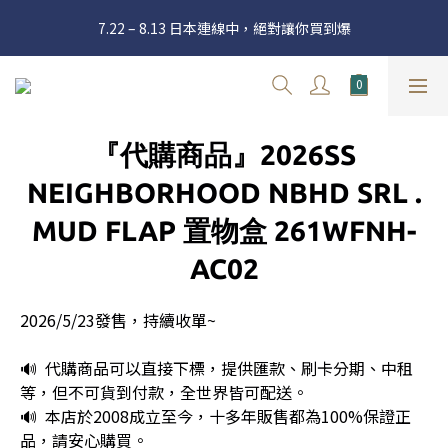
官網三週年 8月滿額送購物金 - 滿 $2000 送 $60 / 滿 $4000 送 $300 
7.22 – 8.13 日本連線中，絕對讓你買到爆
/ 滿 $10000 送 $1500
新加入會員享有 $50購物金  |  消費滿$5000即可免運  |  會員好康制
度請詳閱公告
官網三週年 8月滿額送購物金 - 滿 $2000 送 $60 / 滿 $4000 送 $300 
『代購商品』2026SS
/ 滿 $10000 送 $1500
NEIGHBORHOOD NBHD SRL .
MUD FLAP 置物盒 261WFNH-
AC02
2026/5/23發售，持續收單~
🔊  代購商品可以直接下標，提供匯款、刷卡分期、中租
等，但不可貨到付款，全世界皆可配送。
🔊  本店於2008成立至今，十多年販售都為100%保證正
品，請安心購買。