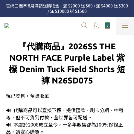
官網三週年 8月滿額送購物金 - 滿 $2000 送 $60 / 滿 $4000 送 $300 
官網三週年 8月滿額送購物金 - 滿 $2000 送 $60 / 滿 $4000 送 $300 
/ 滿 $10000 送 $1500
/ 滿 $10000 送 $1500
7.22 – 8.13 日本連線中，絕對讓你買到爆
新加入會員享有 $50購物金  |  消費滿$5000即可免運  |  會員好康制
『代購商品』2026SS THE
度請詳閱公告
官網三週年 8月滿額送購物金 - 滿 $2000 送 $60 / 滿 $4000 送 $300 
NORTH FACE Purple Label 紫
/ 滿 $10000 送 $1500
標 Denim Tuck Field Shorts 短
褲 N26SD075
現已發售，預購收單
🔊  代購商品可以直接下標，提供匯款、刷卡分期、中租
等，但不可貨到付款，全世界皆可配送。
🔊  本店於2008成立至今，十多年販售都為100%保證正
品，請安心購買。