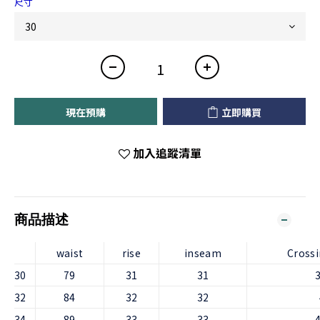
尺寸
現在預購
立即購買
加入追蹤清單
商品描述
waist
rise
inseam
Crossi
30
79
31
31
3
32
84
32
32
34
89
33
33
4