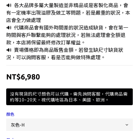
🔊  各大品牌多屬大量製造並非精品或是客製化商品，會
有一定機率出現溢膠及做工等問題，若是嚴重的狀況，本
店會全力做處理
🔊  代購商品會有國外時間差的狀況造成缺貨，會在第一
時間與客戶聯繫能夠的處理狀況，若無法處理會全額退
款，本店將保留最終修改訂單權益。
🔊  賣場價格即為商品販售金額，若發生缺尺寸缺貨狀
況，可以詢問客服，看是否能夠做特殊處理。
NT$6,980
沒有現貨的尺寸顏色可以代購，需先詢問客服，代購商品需
約等10~20天，視代購地區為日本、美國、歐洲。
顏色