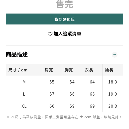
售完
貨到通知我
加入追蹤清單
商品描述
尺寸 / cm
肩寬
胸寬
衣長
袖長
M
55
54
64
18.3
L
57
56
66
19.3
XL
60
59
69
20.8
※ 本尺寸為平放測量，因手工測量可能存在 ±2cm 誤差，敬請見諒。