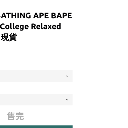
BATHING APE BAPE
College Relaxed
T 現貨
售完