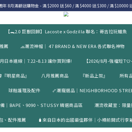
 8月滿額送購物金 - 滿 $2000 送 $60 / 滿 $4000 送 $300 / 滿 $10000 送
 8月滿額送購物金 - 滿 $2000 送 $60 / 滿 $4000 送 $300 / 滿 $10000 送
7.22 – 8.13 日本連線中，絕對讓你買到爆
入會員享有 $50購物金  |  消費滿$5000即可免運  |  會員好康制度請詳
【🐊2.0 巨獸回歸】Lacoste x Godzilla 聯名：哥吉拉玩鱷魚
 8月滿額送購物金 - 滿 $2000 送 $60 / 滿 $4000 送 $300 / 滿 $10000 送
品推薦
🧢潮流神帽｜ 47 BRAND & NEW ERA 各式聯名神物
月日本連線｜7.22–8.13 讓你買到爆!
【2026/8月-強檔短T👕-
牌『明星商品』
八月推薦商品
『新品上架』
所有
球鞋護理及配件
🦴潮寵選品｜NEIGHBORHOOD STREET
備｜BAPE、9090、STUSSY 精選商品區
潮流收藏室：限量
包、配件推薦
🧳來自日本的出國最佳夥伴｜小樽前開式行李