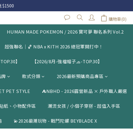
 $1500
 $1500
購物車(0)
閱公告
HUMAN MADE POKEMON / 2026 寶可夢 聯名系列 Vol.2
 $1500
超強聯名｜🏀 NBA x KITH 2026 總冠軍開打中！
TOP.30】
【2026/8月-強檔帽子🧢-TOP.30】
品牌
款式分類
2026最新預購商品專區
 PET STYLE
⛺️NBHD - 2026露營新品 × 戶外職人嚴選
貼紙、小物配件區
潮流女孩 / 小個子穿搭 - 超值入手區
箱
💫2026最潮玩物 - 戰鬥陀螺 BEYBLADE X