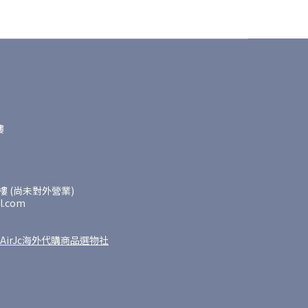
樓
 (尚未對外營業)
l.com
AirJc海外代購商品選物社