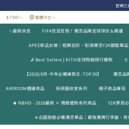
官網三週年
官網三週年
$
TWD
繁體中文
新加
✨最新消息
FIFA世足狂熱！潮流品牌足球球衣＆周邊
官網三週年
APEE新品女裝｜經典迷彩、街頭潮流Y2K甜酷單
🧦 Best Sellers | KITH全球熱銷排行襪款
七
【2026/8月-今年必備褲款👖-TOP.30】
潮流品
AIRROOM週邊商品
街頭藝術家系列
親子商品專區
🌵 NBHD - 2026最新 × 塊根植物系列商品
Y2K穿搭必
✈️出國旅遊必備潮流單品｜最強潮牌行李箱、背