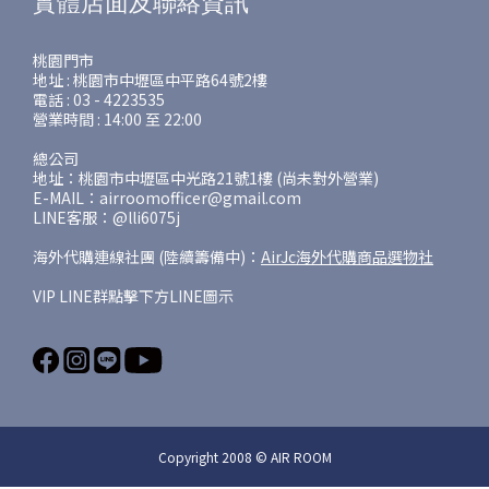
實體店面及聯絡資訊
桃園門市
地址 : 桃園市中壢區中平路64號2樓
電話 : 03 - 4223535
營業時間 : 14:00 至 22:00
總公司
地址：桃園市中壢區中光路21號1樓 (尚未對外營業)
E-MAIL：airroomofficer@gmail.com
LINE客服：@lli6075j
海外代購連線社團 (陸續籌備中)：
AirJc海外代購商品選物社
VIP LINE群點擊下方LINE圖示
Copyright 2008 © AIR ROOM