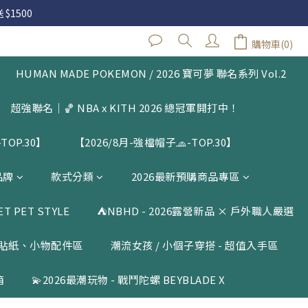
 $1500
 $1500
購物車(0)
立即購買
閱公告
HUMAN MADE POKEMON / 2026 寶可夢 聯名系列 Vol.2
 $1500
超強聯名｜🏀 NBA x KITH 2026 總冠軍開打中！
TOP.30】
【2026/8月-強檔帽子🧢-TOP.30】
品牌
款式分類
2026最新預購商品專區
 PET STYLE
⛺️NBHD - 2026露營新品 × 戶外職人嚴選
貼紙、小物配件區
潮流女孩 / 小個子穿搭 - 超值入手區
箱
💫2026最潮玩物 - 戰鬥陀螺 BEYBLADE X