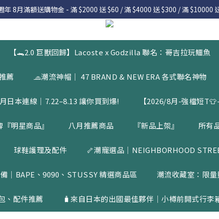
 8月滿額送購物金 - 滿 $2000 送 $60 / 滿 $4000 送 $300 / 滿 $10000 送
 8月滿額送購物金 - 滿 $2000 送 $60 / 滿 $4000 送 $300 / 滿 $10000 送
7.22 – 8.13 日本連線中，絕對讓你買到爆
入會員享有 $50購物金  |  消費滿$5000即可免運  |  會員好康制度請詳
【🐊2.0 巨獸回歸】Lacoste x Godzilla 聯名：哥吉拉玩鱷魚
 8月滿額送購物金 - 滿 $2000 送 $60 / 滿 $4000 送 $300 / 滿 $10000 送
品推薦
🧢潮流神帽｜ 47 BRAND & NEW ERA 各式聯名神物
月日本連線｜7.22–8.13 讓你買到爆!
【2026/8月-強檔短T👕-
牌『明星商品』
八月推薦商品
『新品上架』
所有
球鞋護理及配件
🦴潮寵選品｜NEIGHBORHOOD STREET
備｜BAPE、9090、STUSSY 精選商品區
潮流收藏室：限量
包、配件推薦
🧳來自日本的出國最佳夥伴｜小樽前開式行李