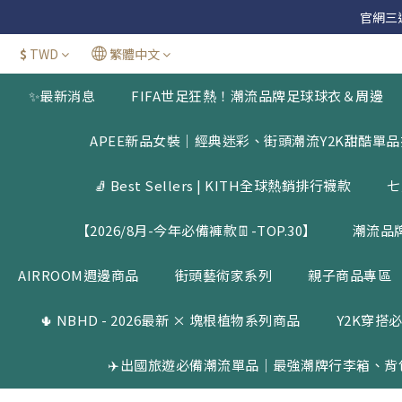
官網三週年
官網三週年
$
TWD
繁體中文
新加
✨最新消息
FIFA世足狂熱！潮流品牌足球球衣＆周邊
官網三週年
APEE新品女裝｜經典迷彩、街頭潮流Y2K甜酷單
🧦 Best Sellers | KITH全球熱銷排行襪款
七
【2026/8月-今年必備褲款👖-TOP.30】
潮流品
AIRROOM週邊商品
街頭藝術家系列
親子商品專區
🌵 NBHD - 2026最新 × 塊根植物系列商品
Y2K穿搭必
✈️出國旅遊必備潮流單品｜最強潮牌行李箱、背