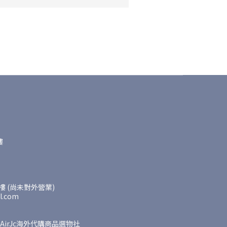
樓
 (尚未對外營業)
l.com
AirJc海外代購商品選物社