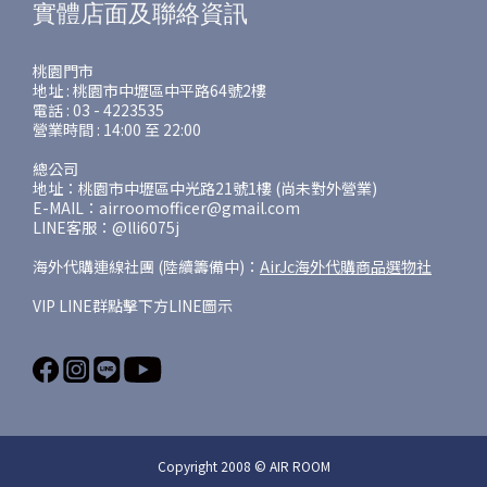
實體店面及聯絡資訊
桃園門市
地址 : 桃園市中壢區中平路64號2樓
電話 : 03 - 4223535
營業時間 : 14:00 至 22:00
總公司
地址：桃園市中壢區中光路21號1樓 (尚未對外營業)
E-MAIL：airroomofficer@gmail.com
LINE客服：@lli6075j
海外代購連線社團 (陸續籌備中)：
AirJc海外代購商品選物社
VIP LINE群點擊下方LINE圖示
Copyright 2008 © AIR ROOM