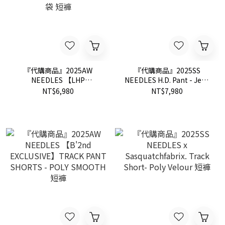
『代購商品』2025AW
『代購商品』2025SS
NEEDLES 【LHP
NEEDLES H.D. Pant - Jean
EXCLUSIVE】BDU H.D.
/ 12oz Denim 寬版 牛仔褲
NT$6,980
NT$7,980
TRACK SHORTS - NYLON
口袋 短褲