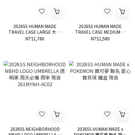
2026SS HUMAN MADE
2026SS HUMAN MADE
TRAVEL CASE LARGE 大 旅
TRAVEL CASE MEDIUM 中
行 衣物 收納包 現貨
旅行 衣物 收納包 現貨
NT$1,780
NT$1,580
HM31GD064
HM31GD065
2026SS NEIGHBORHOOD
2026SS HUMAN MADE x
NBHD LOGO UMBRELLA 透
POKEMON 寶可夢 聯名 愛心