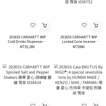
2026SS CARHARTT WIP
2026SS CARHARTT WIP
Cold Drinks Dispenser 陶
Locked Cone Incense
瓷 卡車 裝飾 I036421
Holder 塔香座 菸灰缸 線香
NT$5,280
NT$980
座 現貨 I036752