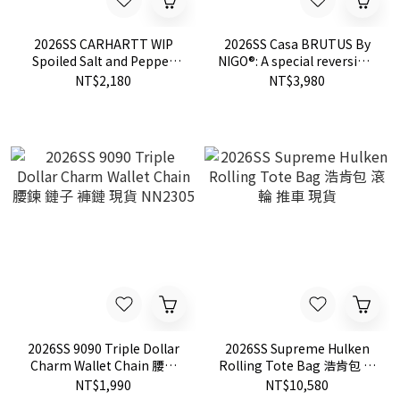
2026SS CARHARTT WIP
2026SS Casa BRUTUS By
Spoiled Salt and Pepper
NIGO®: A special reversible
Shakers 蘋果 愛心 胡椒罐
tote by HUMAN MADE /
NT$2,180
NT$3,980
鹽罐 現貨 I036424
KENZO / NIKE / FAMIMA! 限
量 愛心 托特袋 手提包 附雜
誌 現貨
2026SS 9090 Triple Dollar
2026SS Supreme Hulken
Charm Wallet Chain 腰鍊
Rolling Tote Bag 浩肯包 滾
鏈子 褲鏈 現貨 NN2305
輪 推車 現貨
NT$1,990
NT$10,580