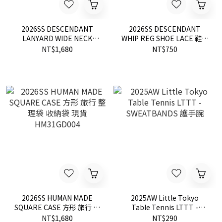
2026SS DESCENDANT
2026SS DESCENDANT
LANYARD WIDE NECK
WHIP REG SHOE LACE 鞋帶
STRAP 證件 掛脖 繩 現貨
現貨 261TSDS-AC02
NT$1,680
NT$750
261OSDS-AC01
2026SS HUMAN MADE
2025AW Little Tokyo
SQUARE CASE 方形 旅行 整
Table Tennis LTTT -
理袋 收納袋 現貨
SWEATBANDS 護手腕
NT$1,680
NT$290