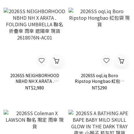
2026SS NEIGHBORHOOD
2026SS oqLiq Boro
NBHD NH X ARATA .
Ripstop Hongbao 紅包袋
FOLDING UMBRELLA 聯名
現貨
NT$2,980
NT$290
折疊傘 雨傘 遮陽傘 現貨
2618076N-AC01