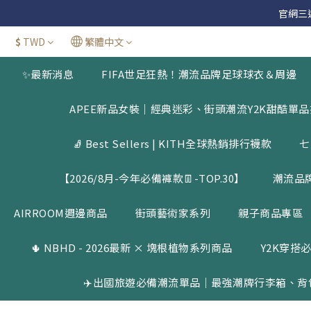
官網三週年
官網三週年
$
TWD
繁體中文
新加
✨最新消息
FIFA世足狂熱！潮流品牌足球球衣＆周邊
官網三週年
APEE新品女裝｜經典迷彩、街頭潮流Y2K甜酷單
🧦 Best Sellers | KITH全球熱銷排行襪款
七
【2026/8月-今年必備褲款👖-TOP.30】
潮流品
AIRROOM週邊商品
街頭藝術家系列
親子商品專區
🌵 NBHD - 2026最新 × 塊根植物系列商品
Y2K穿搭必
✈️出國旅遊必備潮流單品｜最強潮牌行李箱、背