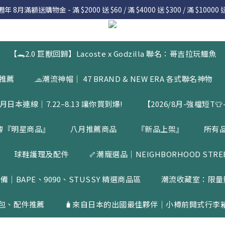
 8月滿額送購物金 - 滿 $2000 送 $60 / 滿 $4000 送 $300 / 滿 $10000 送
 8月滿額送購物金 - 滿 $2000 送 $60 / 滿 $4000 送 $300 / 滿 $10000 送
7.22 – 8.13 日本連線中，絕對讓你買到爆
入會員享有 $50購物金  |  消費滿$5000即可免運  |  會員好康制度請詳
【🐊2.0 巨獸回歸】Lacoste x Godzilla 聯名：哥吉拉玩鱷魚
 8月滿額送購物金 - 滿 $2000 送 $60 / 滿 $4000 送 $300 / 滿 $10000 送
品推薦
🧢潮流神帽｜ 47 BRAND & NEW ERA 各式聯名神物
月日本連線｜7.22–8.13 讓你買到爆!
【2026/8月-強檔短T👕-
牌『明星商品』
八月推薦商品
『新品上架』
所有
球鞋護理及配件
🦴潮寵選品｜NEIGHBORHOOD STREET
備｜BAPE、9090、STUSSY 精選商品區
潮流收藏室：限量
包、配件推薦
🧳來自日本的出國最佳夥伴｜小樽前開式行李