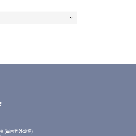
樓
 (尚未對外營業)