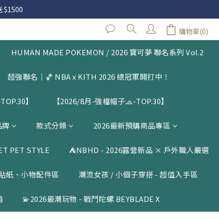
 $1500
 $1500
購物車(0)
立即購買
閱公告
HUMAN MADE POKEMON / 2026 寶可夢 聯名系列 Vol.2
 $1500
超強聯名｜🏀 NBA x KITH 2026 總冠軍開打中！
TOP.30】
【2026/8月-強檔帽子🧢-TOP.30】
品牌
款式分類
2026最新預購商品專區
 PET STYLE
⛺️NBHD - 2026露營新品 × 戶外職人嚴選
貼紙、小物配件區
潮流女孩 / 小個子穿搭 - 超值入手區
箱
💫2026最潮玩物 - 戰鬥陀螺 BEYBLADE X