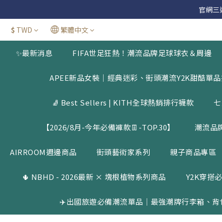
官網三週年
官網三週年
$
TWD
繁體中文
新加
✨最新消息
FIFA世足狂熱！潮流品牌足球球衣＆周邊
官網三週年
APEE新品女裝｜經典迷彩、街頭潮流Y2K甜酷單
🧦 Best Sellers | KITH全球熱銷排行襪款
七
【2026/8月-今年必備褲款👖-TOP.30】
潮流品
AIRROOM週邊商品
街頭藝術家系列
親子商品專區
🌵 NBHD - 2026最新 × 塊根植物系列商品
Y2K穿搭必
✈️出國旅遊必備潮流單品｜最強潮牌行李箱、背