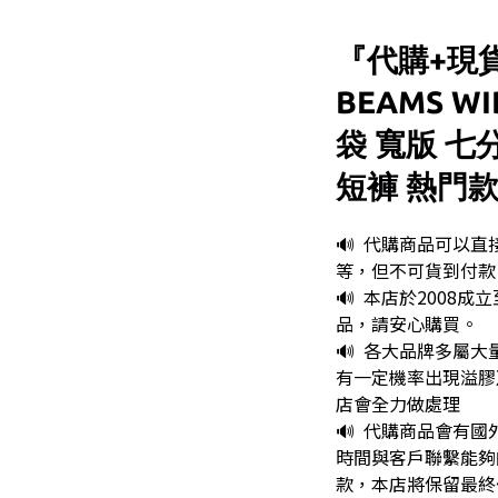
『代購+現貨
BEAMS WI
袋 寬版 七
短褲 熱門款 
🔊  代購商品可以
等，但不可貨到付款
🔊  本店於2008
品，請安心購買。
🔊  各大品牌多屬
有一定機率出現溢膠
店會全力做處理
🔊  代購商品會有
時間與客戶聯繫能夠
款，本店將保留最終