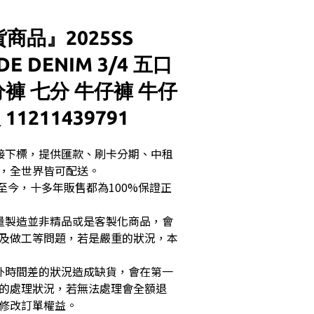
商品』2025SS
DE DENIM 3/4 五口
分褲 七分 牛仔褲 牛仔
11211439791
直接下標，提供匯款、刷卡分期、中租
，全世界皆可配送。
成立至今，十多年販售都為100%保證正
大量製造並非精品或是客製化商品，會
及做工等問題，若是嚴重的狀況，本
國外時間差的狀況造成缺貨，會在第一
的處理狀況，若無法處理會全額退
修改訂單權益。