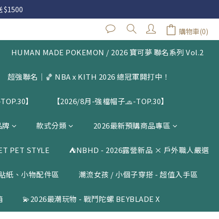
 $1500
 $1500
購物車(0)
立即購買
閱公告
HUMAN MADE POKEMON / 2026 寶可夢 聯名系列 Vol.2
 $1500
超強聯名｜🏀 NBA x KITH 2026 總冠軍開打中！
TOP.30】
【2026/8月-強檔帽子🧢-TOP.30】
品牌
款式分類
2026最新預購商品專區
 PET STYLE
⛺️NBHD - 2026露營新品 × 戶外職人嚴選
貼紙、小物配件區
潮流女孩 / 小個子穿搭 - 超值入手區
箱
💫2026最潮玩物 - 戰鬥陀螺 BEYBLADE X