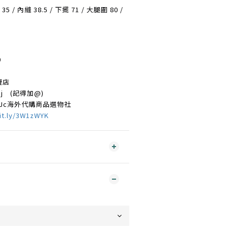
35 / 內縫 38.5 / 下擺 71 / 大腿圍 80 /
0
壢店
75j
(記得加@)
rJc海外代購商品選物社
it.ly/3W1zWYK