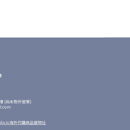
樓
 (尚未對外營業)
l.com
AirJc海外代購商品選物社