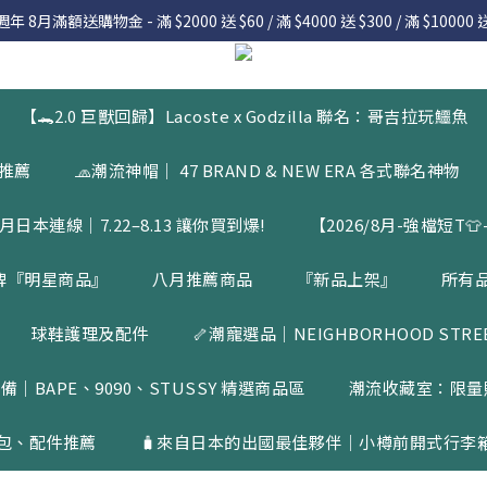
 8月滿額送購物金 - 滿 $2000 送 $60 / 滿 $4000 送 $300 / 滿 $10000 送
 8月滿額送購物金 - 滿 $2000 送 $60 / 滿 $4000 送 $300 / 滿 $10000 送
7.22 – 8.13 日本連線中，絕對讓你買到爆
入會員享有 $50購物金  |  消費滿$5000即可免運  |  會員好康制度請詳
【🐊2.0 巨獸回歸】Lacoste x Godzilla 聯名：哥吉拉玩鱷魚
 8月滿額送購物金 - 滿 $2000 送 $60 / 滿 $4000 送 $300 / 滿 $10000 送
品推薦
🧢潮流神帽｜ 47 BRAND & NEW ERA 各式聯名神物
月日本連線｜7.22–8.13 讓你買到爆!
【2026/8月-強檔短T👕-
牌『明星商品』
八月推薦商品
『新品上架』
所有
球鞋護理及配件
🦴潮寵選品｜NEIGHBORHOOD STREET
備｜BAPE、9090、STUSSY 精選商品區
潮流收藏室：限量
包、配件推薦
🧳來自日本的出國最佳夥伴｜小樽前開式行李