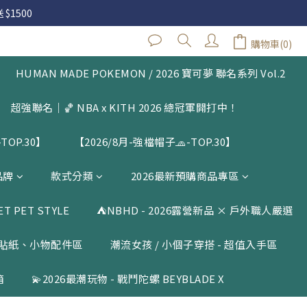
 $1500
 $1500
購物車(0)
立即購買
閱公告
HUMAN MADE POKEMON / 2026 寶可夢 聯名系列 Vol.2
 $1500
超強聯名｜🏀 NBA x KITH 2026 總冠軍開打中！
TOP.30】
【2026/8月-強檔帽子🧢-TOP.30】
品牌
款式分類
2026最新預購商品專區
 PET STYLE
⛺️NBHD - 2026露營新品 × 戶外職人嚴選
貼紙、小物配件區
潮流女孩 / 小個子穿搭 - 超值入手區
箱
💫2026最潮玩物 - 戰鬥陀螺 BEYBLADE X