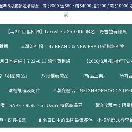
 8月滿額送購物金 - 滿 $2000 送 $60 / 滿 $4000 送 $300 / 滿 $10000 送
 8月滿額送購物金 - 滿 $2000 送 $60 / 滿 $4000 送 $300 / 滿 $10000 送
7.22 – 8.13 日本連線中，絕對讓你買到爆
入會員享有 $50購物金  |  消費滿$5000即可免運  |  會員好康制度請詳
【🐊2.0 巨獸回歸】Lacoste x Godzilla 聯名：哥吉拉玩鱷魚
 8月滿額送購物金 - 滿 $2000 送 $60 / 滿 $4000 送 $300 / 滿 $10000 送
品推薦
🧢潮流神帽｜ 47 BRAND & NEW ERA 各式聯名神物
月日本連線｜7.22–8.13 讓你買到爆!
【2026/8月-強檔短T👕-
牌『明星商品』
八月推薦商品
『新品上架』
所有
球鞋護理及配件
🦴潮寵選品｜NEIGHBORHOOD STREET
備｜BAPE、9090、STUSSY 精選商品區
潮流收藏室：限量
包、配件推薦
🧳來自日本的出國最佳夥伴｜小樽前開式行李