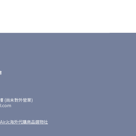
樓
 (尚未對外營業)
l.com
AirJc海外代購商品選物社