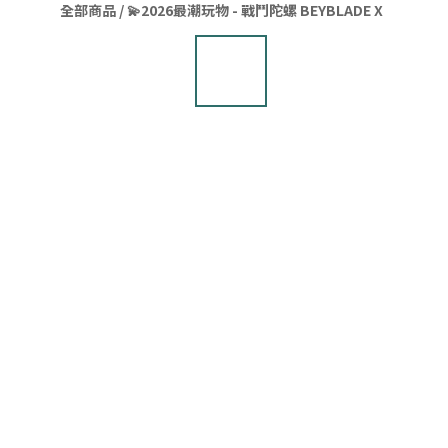
全部商品
/
💫2026最潮玩物 - 戰鬥陀螺 BEYBLADE X