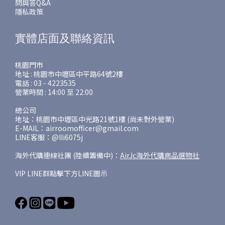
問與答Q&A
隱私政策
實體店面及聯絡資訊
桃園門市
地址 : 桃園市中壢區中平路64號2樓
電話 : 03 - 4223535
營業時間 : 14:00 至 22:00
總公司
地址：桃園市中壢區中光路21號1樓 (尚未對外營業)
E-MAIL：airroomofficer@gmail.com
LINE客服：@lli6075j
海外代購連線社團 (陸續籌備中)：
AirJc海外代購商品選物社
VIP LINE群點擊下方LINE圖示