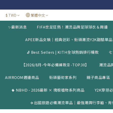
官網三週年
新加
$
TWD
繁體中文
官網三週年
✨最新消息
FIFA世足狂熱！潮流品牌足球球衣＆周邊
APEE新品女裝｜經典迷彩、街頭潮流Y2K甜酷單
🧦 Best Sellers | KITH全球熱銷排行襪款
七
【2026/8月-今年必備褲款👖-TOP.30】
潮流品
AIRROOM週邊商品
街頭藝術家系列
親子商品專區
🌵 NBHD - 2026最新 × 塊根植物系列商品
Y2K穿搭必
✈️出國旅遊必備潮流單品｜最強潮牌行李箱、背