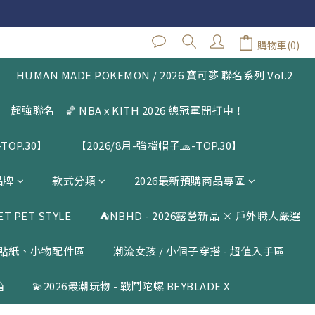
 $1500
閱公告
購物車(0)
立即購買
 $1500
HUMAN MADE POKEMON / 2026 寶可夢 聯名系列 Vol.2
超強聯名｜🏀 NBA x KITH 2026 總冠軍開打中！
TOP.30】
【2026/8月-強檔帽子🧢-TOP.30】
品牌
款式分類
2026最新預購商品專區
 PET STYLE
⛺️NBHD - 2026露營新品 × 戶外職人嚴選
貼紙、小物配件區
潮流女孩 / 小個子穿搭 - 超值入手區
箱
💫2026最潮玩物 - 戰鬥陀螺 BEYBLADE X