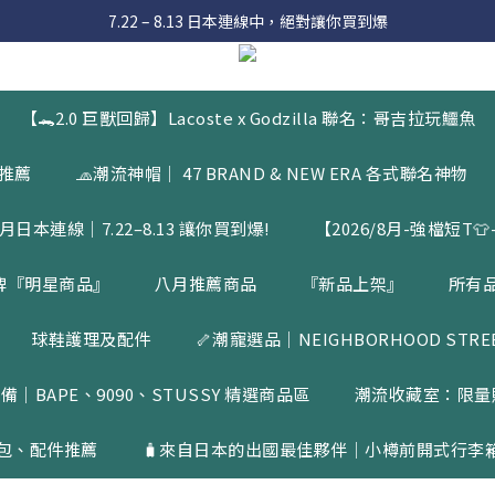
 8月滿額送購物金 - 滿 $2000 送 $60 / 滿 $4000 送 $300 / 滿 $10000 送
7.22 – 8.13 日本連線中，絕對讓你買到爆
入會員享有 $50購物金  |  消費滿$5000即可免運  |  會員好康制度請詳
 8月滿額送購物金 - 滿 $2000 送 $60 / 滿 $4000 送 $300 / 滿 $10000 送
【🐊2.0 巨獸回歸】Lacoste x Godzilla 聯名：哥吉拉玩鱷魚
品推薦
🧢潮流神帽｜ 47 BRAND & NEW ERA 各式聯名神物
月日本連線｜7.22–8.13 讓你買到爆!
【2026/8月-強檔短T👕-
牌『明星商品』
八月推薦商品
『新品上架』
所有
球鞋護理及配件
🦴潮寵選品｜NEIGHBORHOOD STREET
備｜BAPE、9090、STUSSY 精選商品區
潮流收藏室：限量
包、配件推薦
🧳來自日本的出國最佳夥伴｜小樽前開式行李