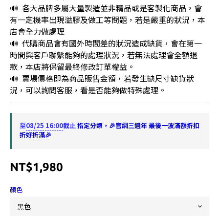
🔊  各大品牌多屬大量製造並非精品或是客製化商品，會
有一定機率出現溢膠及做工等問題，若是嚴重的狀況，本
店會全力做處理
🔊  代購商品會有國外時間差的狀況造成缺貨，會在第一
時間與客戶聯繫能夠的處理狀況，若無法處理會全額退
款，本店將保留最終修改訂單權益。
🔊  賣場價格即為商品販售金額，若發生缺尺寸缺貨狀
況，可以詢問客服，看是否能夠做特殊處理。
至
08/25 16:00
截止
指定分類，🎉官網三週年 最後一波滿額折扣
折好折滿🎉
NT$1,980
顏色