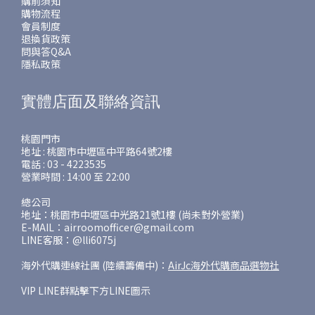
購前須知
購物流程
會員制度
退換貨政策
問與答Q&A
隱私政策
實體店面及聯絡資訊
桃園門市
地址 : 桃園市中壢區中平路64號2樓
電話 : 03 - 4223535
營業時間 : 14:00 至 22:00
總公司
地址：桃園市中壢區中光路21號1樓 (尚未對外營業)
E-MAIL：airroomofficer@gmail.com
LINE客服：@lli6075j
海外代購連線社團 (陸續籌備中)：
AirJc海外代購商品選物社
VIP LINE群點擊下方LINE圖示