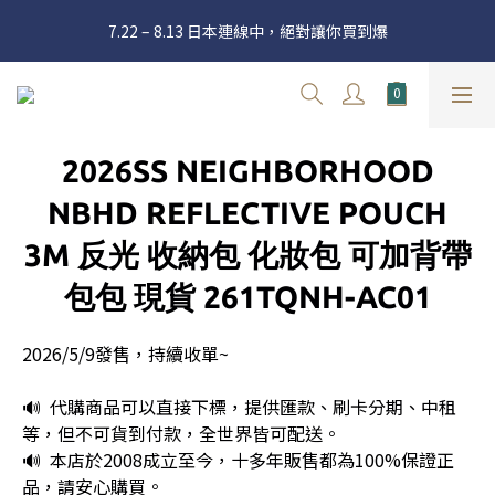
官網三週年 8月滿額送購物金 - 滿 $2000 送 $60 / 滿 $4000 送 $300 
7.22 – 8.13 日本連線中，絕對讓你買到爆
/ 滿 $10000 送 $1500
新加入會員享有 $50購物金  |  消費滿$5000即可免運  |  會員好康制
度請詳閱公告
官網三週年 8月滿額送購物金 - 滿 $2000 送 $60 / 滿 $4000 送 $300 
2026SS NEIGHBORHOOD
/ 滿 $10000 送 $1500
NBHD REFLECTIVE POUCH
3M 反光 收納包 化妝包 可加背帶
包包 現貨 261TQNH-AC01
2026/5/9發售，持續收單~
🔊  代購商品可以直接下標，提供匯款、刷卡分期、中租
等，但不可貨到付款，全世界皆可配送。
🔊  本店於2008成立至今，十多年販售都為100%保證正
品，請安心購買。