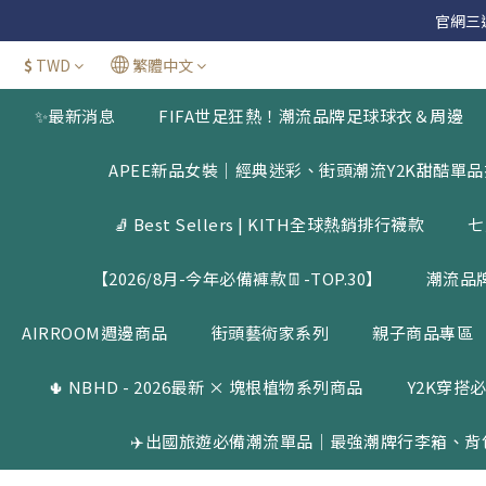
官網三週年
官網三週年
$
TWD
繁體中文
新加
✨最新消息
FIFA世足狂熱！潮流品牌足球球衣＆周邊
官網三週年
APEE新品女裝｜經典迷彩、街頭潮流Y2K甜酷單
🧦 Best Sellers | KITH全球熱銷排行襪款
七
【2026/8月-今年必備褲款👖-TOP.30】
潮流品
AIRROOM週邊商品
街頭藝術家系列
親子商品專區
🌵 NBHD - 2026最新 × 塊根植物系列商品
Y2K穿搭必
✈️出國旅遊必備潮流單品｜最強潮牌行李箱、背