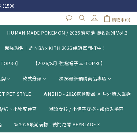
 $1500
 $1500
購物車(0)
閱公告
HUMAN MADE POKEMON / 2026 寶可夢 聯名系列 Vol.2
 $1500
超強聯名｜🏀 NBA x KITH 2026 總冠軍開打中！
TOP.30】
【2026/8月-強檔帽子🧢-TOP.30】
品牌
款式分類
2026最新預購商品專區
 PET STYLE
⛺️NBHD - 2026露營新品 × 戶外職人嚴選
貼紙、小物配件區
潮流女孩 / 小個子穿搭 - 超值入手區
箱
💫2026最潮玩物 - 戰鬥陀螺 BEYBLADE X