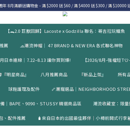
 8月滿額送購物金 - 滿 $2000 送 $60 / 滿 $4000 送 $300 / 滿 $10000 送
 8月滿額送購物金 - 滿 $2000 送 $60 / 滿 $4000 送 $300 / 滿 $10000 送
7.22 – 8.13 日本連線中，絕對讓你買到爆
入會員享有 $50購物金  |  消費滿$5000即可免運  |  會員好康制度請詳
【🐊2.0 巨獸回歸】Lacoste x Godzilla 聯名：哥吉拉玩鱷魚
 8月滿額送購物金 - 滿 $2000 送 $60 / 滿 $4000 送 $300 / 滿 $10000 送
品推薦
🧢潮流神帽｜ 47 BRAND & NEW ERA 各式聯名神物
月日本連線｜7.22–8.13 讓你買到爆!
【2026/8月-強檔短T👕-
牌『明星商品』
八月推薦商品
『新品上架』
所有
球鞋護理及配件
🦴潮寵選品｜NEIGHBORHOOD STREET
備｜BAPE、9090、STUSSY 精選商品區
潮流收藏室：限量
包、配件推薦
🧳來自日本的出國最佳夥伴｜小樽前開式行李