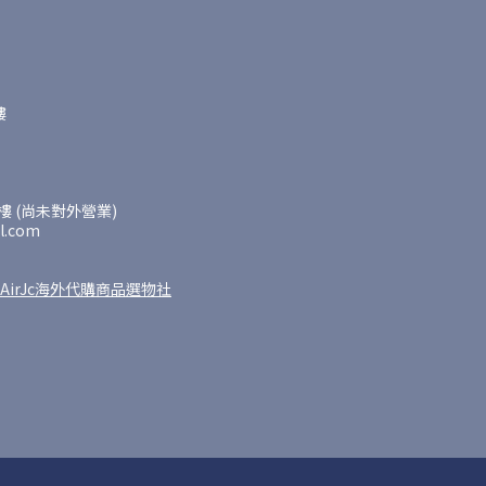
樓
 (尚未對外營業)
l.com
AirJc海外代購商品選物社