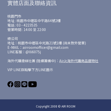
實體店面及聯絡資訊
桃園門市
地址 : 桃園市中壢區中平路64號2樓
電話 : 03 - 4223535
營業時間 : 14:00 至 22:00
總公司
地址：桃園市中壢區中光路21號1樓 (尚未對外營業)
E-MAIL：airroomofficer@gmail.com
LINE客服：@lli6075j
海外代購連線社團 (陸續籌備中)：
AirJc海外代購商品選物社
VIP LINE群點擊下方LINE圖示
Copyright 2008 © AIR ROOM