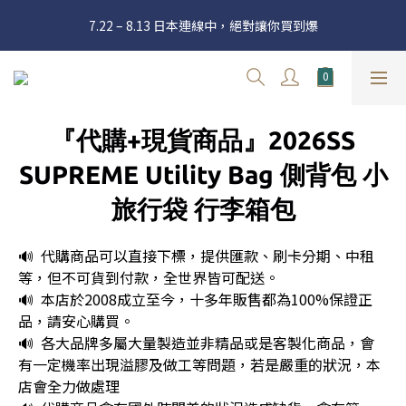
官網三週年 8月滿額送購物金 - 滿 $2000 送 $60 / 滿 $4000 送 $300 
7.22 – 8.13 日本連線中，絕對讓你買到爆
/ 滿 $10000 送 $1500
新加入會員享有 $50購物金  |  消費滿$5000即可免運  |  會員好康制
度請詳閱公告
官網三週年 8月滿額送購物金 - 滿 $2000 送 $60 / 滿 $4000 送 $300 
『代購+現貨商品』2026SS
/ 滿 $10000 送 $1500
SUPREME Utility Bag 側背包 小
旅行袋 行李箱包
🔊  代購商品可以直接下標，提供匯款、刷卡分期、中租
等，但不可貨到付款，全世界皆可配送。
🔊  本店於2008成立至今，十多年販售都為100%保證正
品，請安心購買。
🔊  各大品牌多屬大量製造並非精品或是客製化商品，會
有一定機率出現溢膠及做工等問題，若是嚴重的狀況，本
店會全力做處理