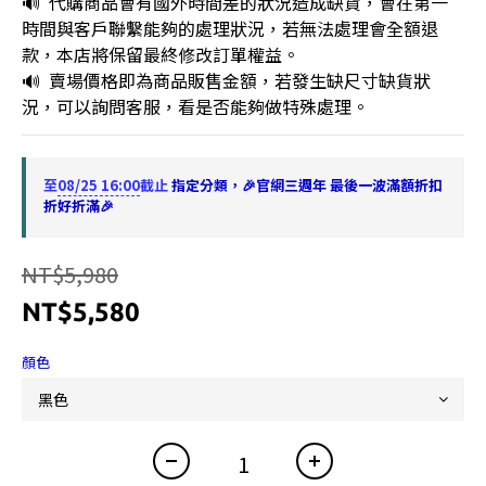
🔊  代購商品會有國外時間差的狀況造成缺貨，會在第一
時間與客戶聯繫能夠的處理狀況，若無法處理會全額退
款，本店將保留最終修改訂單權益。
🔊  賣場價格即為商品販售金額，若發生缺尺寸缺貨狀
況，可以詢問客服，看是否能夠做特殊處理。
至
08/25 16:00
截止
指定分類，🎉官網三週年 最後一波滿額折扣
折好折滿🎉
NT$5,980
NT$5,580
顏色