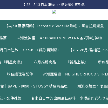
 8月滿額送購物金 - 滿 $2000 送 $60 / 滿 $4000 送 $300 / 滿 $10000 送
7.22 – 8.13 日本連線中，絕對讓你買到爆
入會員享有 $50購物金  |  消費滿$5000即可免運  |  會員好康制度請詳
 8月滿額送購物金 - 滿 $2000 送 $60 / 滿 $4000 送 $300 / 滿 $10000 送
【🐊2.0 巨獸回歸】Lacoste x Godzilla 聯名：哥吉拉玩鱷魚
品推薦
🧢潮流神帽｜ 47 BRAND & NEW ERA 各式聯名神物
月日本連線｜7.22–8.13 讓你買到爆!
【2026/8月-強檔短T👕-
牌『明星商品』
八月推薦商品
『新品上架』
所有
球鞋護理及配件
🦴潮寵選品｜NEIGHBORHOOD STREET
備｜BAPE、9090、STUSSY 精選商品區
潮流收藏室：限量
包、配件推薦
🧳來自日本的出國最佳夥伴｜小樽前開式行李