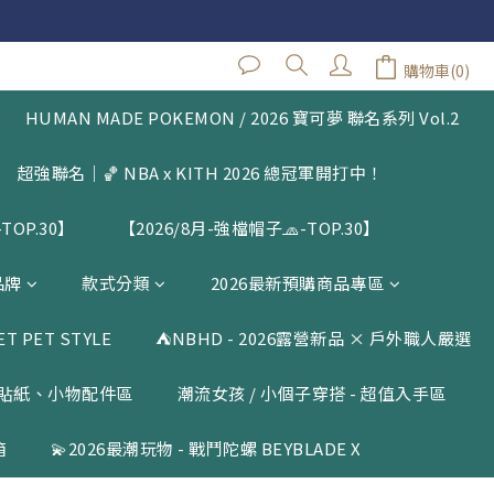
 $1500
閱公告
購物車(0)
 $1500
HUMAN MADE POKEMON / 2026 寶可夢 聯名系列 Vol.2
超強聯名｜🏀 NBA x KITH 2026 總冠軍開打中！
TOP.30】
【2026/8月-強檔帽子🧢-TOP.30】
品牌
款式分類
2026最新預購商品專區
 PET STYLE
⛺️NBHD - 2026露營新品 × 戶外職人嚴選
貼紙、小物配件區
潮流女孩 / 小個子穿搭 - 超值入手區
箱
💫2026最潮玩物 - 戰鬥陀螺 BEYBLADE X