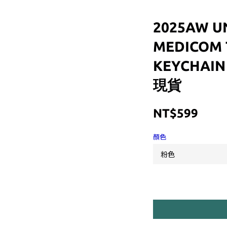
2025AW U
MEDICOM 
KEYCHAI
現貨
NT$599
顏色