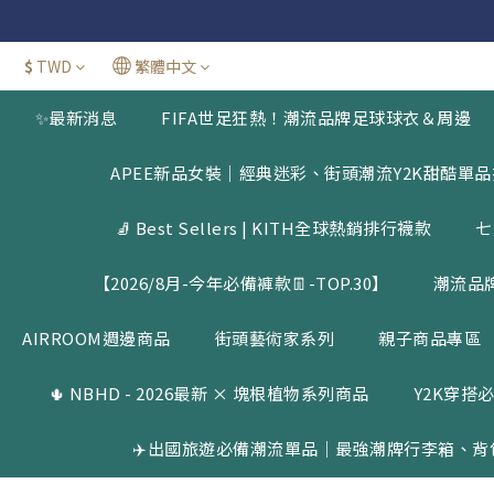
官網三週年
新加
$
TWD
繁體中文
官網三週年
✨最新消息
FIFA世足狂熱！潮流品牌足球球衣＆周邊
APEE新品女裝｜經典迷彩、街頭潮流Y2K甜酷單
🧦 Best Sellers | KITH全球熱銷排行襪款
七
【2026/8月-今年必備褲款👖-TOP.30】
潮流品
AIRROOM週邊商品
街頭藝術家系列
親子商品專區
🌵 NBHD - 2026最新 × 塊根植物系列商品
Y2K穿搭必
✈️出國旅遊必備潮流單品｜最強潮牌行李箱、背