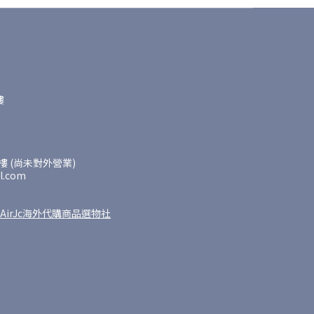
樓
 (尚未對外營業)
l.com
AirJc海外代購商品選物社