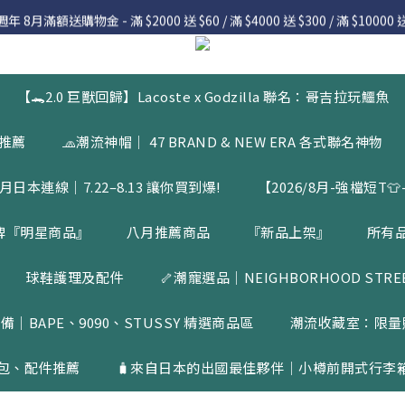
 8月滿額送購物金 - 滿 $2000 送 $60 / 滿 $4000 送 $300 / 滿 $10000 送
 8月滿額送購物金 - 滿 $2000 送 $60 / 滿 $4000 送 $300 / 滿 $10000 送
7.22 – 8.13 日本連線中，絕對讓你買到爆
入會員享有 $50購物金  |  消費滿$5000即可免運  |  會員好康制度請詳
【🐊2.0 巨獸回歸】Lacoste x Godzilla 聯名：哥吉拉玩鱷魚
 8月滿額送購物金 - 滿 $2000 送 $60 / 滿 $4000 送 $300 / 滿 $10000 送
品推薦
🧢潮流神帽｜ 47 BRAND & NEW ERA 各式聯名神物
月日本連線｜7.22–8.13 讓你買到爆!
【2026/8月-強檔短T👕-
牌『明星商品』
八月推薦商品
『新品上架』
所有
球鞋護理及配件
🦴潮寵選品｜NEIGHBORHOOD STREET
備｜BAPE、9090、STUSSY 精選商品區
潮流收藏室：限量
包、配件推薦
🧳來自日本的出國最佳夥伴｜小樽前開式行李