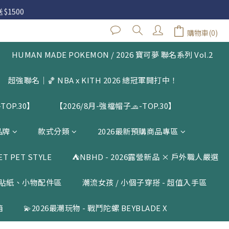
 $1500
 $1500
購物車(0)
閱公告
HUMAN MADE POKEMON / 2026 寶可夢 聯名系列 Vol.2
 $1500
超強聯名｜🏀 NBA x KITH 2026 總冠軍開打中！
TOP.30】
【2026/8月-強檔帽子🧢-TOP.30】
品牌
款式分類
2026最新預購商品專區
 PET STYLE
⛺️NBHD - 2026露營新品 × 戶外職人嚴選
貼紙、小物配件區
潮流女孩 / 小個子穿搭 - 超值入手區
箱
💫2026最潮玩物 - 戰鬥陀螺 BEYBLADE X