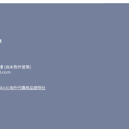
樓
 (尚未對外營業)
l.com
AirJc海外代購商品選物社