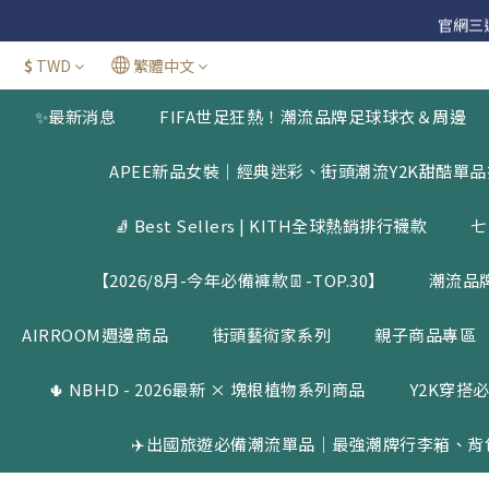
官網三週年
官網三週年
$
TWD
繁體中文
新加
✨最新消息
FIFA世足狂熱！潮流品牌足球球衣＆周邊
官網三週年
APEE新品女裝｜經典迷彩、街頭潮流Y2K甜酷單
🧦 Best Sellers | KITH全球熱銷排行襪款
七
【2026/8月-今年必備褲款👖-TOP.30】
潮流品
AIRROOM週邊商品
街頭藝術家系列
親子商品專區
🌵 NBHD - 2026最新 × 塊根植物系列商品
Y2K穿搭必
✈️出國旅遊必備潮流單品｜最強潮牌行李箱、背