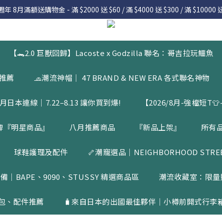
 8月滿額送購物金 - 滿 $2000 送 $60 / 滿 $4000 送 $300 / 滿 $10000 送
 8月滿額送購物金 - 滿 $2000 送 $60 / 滿 $4000 送 $300 / 滿 $10000 送
7.22 – 8.13 日本連線中，絕對讓你買到爆
入會員享有 $50購物金  |  消費滿$5000即可免運  |  會員好康制度請詳
【🐊2.0 巨獸回歸】Lacoste x Godzilla 聯名：哥吉拉玩鱷魚
 8月滿額送購物金 - 滿 $2000 送 $60 / 滿 $4000 送 $300 / 滿 $10000 送
品推薦
🧢潮流神帽｜ 47 BRAND & NEW ERA 各式聯名神物
月日本連線｜7.22–8.13 讓你買到爆!
【2026/8月-強檔短T👕-
牌『明星商品』
八月推薦商品
『新品上架』
所有
球鞋護理及配件
🦴潮寵選品｜NEIGHBORHOOD STREET
備｜BAPE、9090、STUSSY 精選商品區
潮流收藏室：限量
包、配件推薦
🧳來自日本的出國最佳夥伴｜小樽前開式行李