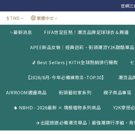
官網三週年
官網三週年
$
TWD
繁體中文
新加
✨最新消息
FIFA世足狂熱！潮流品牌足球球衣＆周邊
官網三週年
APEE新品女裝｜經典迷彩、街頭潮流Y2K甜酷單
🧦 Best Sellers | KITH全球熱銷排行襪款
七
【2026/8月-今年必備褲款👖-TOP.30】
潮流品
AIRROOM週邊商品
街頭藝術家系列
親子商品專區
🌵 NBHD - 2026最新 × 塊根植物系列商品
Y2K穿搭必
✈️出國旅遊必備潮流單品｜最強潮牌行李箱、背