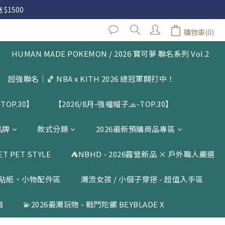
 $1500
 $1500
購物車(0)
閱公告
HUMAN MADE POKEMON / 2026 寶可夢 聯名系列 Vol.2
 $1500
超強聯名｜🏀 NBA x KITH 2026 總冠軍開打中！
TOP.30】
【2026/8月-強檔帽子🧢-TOP.30】
品牌
款式分類
2026最新預購商品專區
 PET STYLE
⛺️NBHD - 2026露營新品 × 戶外職人嚴選
貼紙、小物配件區
潮流女孩 / 小個子穿搭 - 超值入手區
箱
💫2026最潮玩物 - 戰鬥陀螺 BEYBLADE X