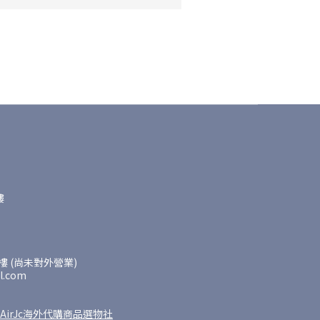
樓
 (尚未對外營業)
l.com
AirJc海外代購商品選物社