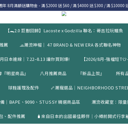
 8月滿額送購物金 - 滿 $2000 送 $60 / 滿 $4000 送 $300 / 滿 $10000 送
 8月滿額送購物金 - 滿 $2000 送 $60 / 滿 $4000 送 $300 / 滿 $10000 送
7.22 – 8.13 日本連線中，絕對讓你買到爆
入會員享有 $50購物金  |  消費滿$5000即可免運  |  會員好康制度請詳
【🐊2.0 巨獸回歸】Lacoste x Godzilla 聯名：哥吉拉玩鱷魚
 8月滿額送購物金 - 滿 $2000 送 $60 / 滿 $4000 送 $300 / 滿 $10000 送
品推薦
🧢潮流神帽｜ 47 BRAND & NEW ERA 各式聯名神物
月日本連線｜7.22–8.13 讓你買到爆!
【2026/8月-強檔短T👕-
牌『明星商品』
八月推薦商品
『新品上架』
所有
球鞋護理及配件
🦴潮寵選品｜NEIGHBORHOOD STREET
備｜BAPE、9090、STUSSY 精選商品區
潮流收藏室：限量
包、配件推薦
🧳來自日本的出國最佳夥伴｜小樽前開式行李