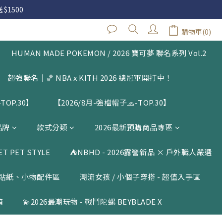
 $1500
 $1500
購物車(0)
立即購買
閱公告
HUMAN MADE POKEMON / 2026 寶可夢 聯名系列 Vol.2
 $1500
超強聯名｜🏀 NBA x KITH 2026 總冠軍開打中！
TOP.30】
【2026/8月-強檔帽子🧢-TOP.30】
品牌
款式分類
2026最新預購商品專區
 PET STYLE
⛺️NBHD - 2026露營新品 × 戶外職人嚴選
貼紙、小物配件區
潮流女孩 / 小個子穿搭 - 超值入手區
箱
💫2026最潮玩物 - 戰鬥陀螺 BEYBLADE X