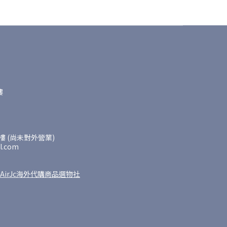
樓
 (尚未對外營業)
l.com
AirJc海外代購商品選物社