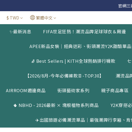
官網三週年
官網三週年
$
TWD
繁體中文
新加
✨最新消息
FIFA世足狂熱！潮流品牌足球球衣＆周邊
官網三週年
APEE新品女裝｜經典迷彩、街頭潮流Y2K甜酷單
🧦 Best Sellers | KITH全球熱銷排行襪款
七
【2026/8月-今年必備褲款👖-TOP.30】
潮流品
AIRROOM週邊商品
街頭藝術家系列
親子商品專區
🌵 NBHD - 2026最新 × 塊根植物系列商品
Y2K穿搭必
✈️出國旅遊必備潮流單品｜最強潮牌行李箱、背