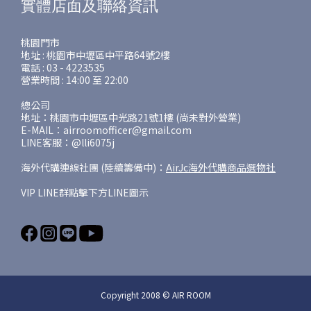
實體店面及聯絡資訊
桃園門市
地址 : 桃園市中壢區中平路64號2樓
電話 : 03 - 4223535
營業時間 : 14:00 至 22:00
總公司
地址：桃園市中壢區中光路21號1樓 (尚未對外營業)
E-MAIL：airroomofficer@gmail.com
LINE客服：@lli6075j
海外代購連線社團 (陸續籌備中)：
AirJc海外代購商品選物社
VIP LINE群點擊下方LINE圖示
Copyright 2008 © AIR ROOM