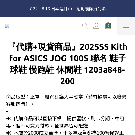
官網三週年 8月滿額送購物金 - 滿 $2000 送 $60 / 滿 $4000 送 $300 
7.22 – 8.13 日本連線中，絕對讓你買到爆
/ 滿 $10000 送 $1500
新加入會員享有 $50購物金  |  消費滿$5000即可免運  |  會員好康制
度請詳閱公告
官網三週年 8月滿額送購物金 - 滿 $2000 送 $60 / 滿 $4000 送 $300 
『代購+現貨商品』2025SS Kith
/ 滿 $10000 送 $1500
for ASICS JOG 100S 聯名 鞋子
球鞋 慢跑鞋 休閒鞋 1203a848-
200
商品版型：正常，腳寬建議大半號拿（若有疑慮可以聯繫
客服詢問）。
-
🔊  代購商品可以直接下標，提供匯款、刷卡分期、中租
等，但不可貨到付款，全世界皆可配送。
🔊  本店於2008成立至今，十多年販售都為100%保證正