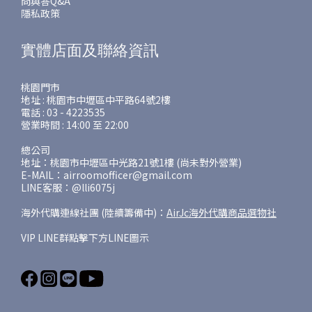
問與答Q&A
隱私政策
實體店面及聯絡資訊
桃園門市
地址 : 桃園市中壢區中平路64號2樓
電話 : 03 - 4223535
營業時間 : 14:00 至 22:00
總公司
地址：桃園市中壢區中光路21號1樓 (尚未對外營業)
E-MAIL：airroomofficer@gmail.com
LINE客服：@lli6075j
海外代購連線社團 (陸續籌備中)：
AirJc海外代購商品選物社
VIP LINE群點擊下方LINE圖示