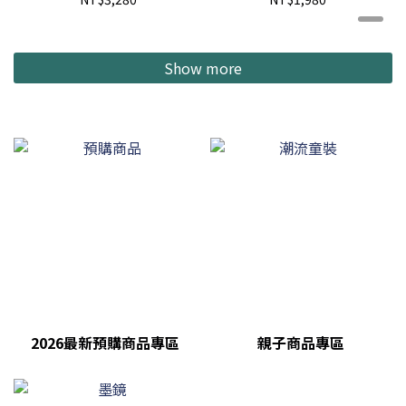
STAND 戶外 露營 野餐 蚊
BUCKET 戶外 露營 塊根
香盤 現貨 261WFNH-
植物 施肥 桶子 水桶 現貨
AC01
261DLTHN-AC01
Show more
2026最新預購商品專區
親子商品專區