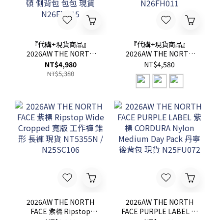
『代購+現貨商品』
『代購+現貨商品』
2026AW THE NORTH
2026AW THE NORTH
FACE Purple Label 紫標
FACE Purple Label 紫標
NT$4,980
NT$4,580
Synthetic Leather
Mesh Field Long Sleeve
NT$5,380
Demi Duffle Bag 熱門款
Tee 正面 LOGO 長T 現貨
小波士頓 側背包 包包 現
N26FH011
貨 N26FU015
2026AW THE NORTH
2026AW THE NORTH
FACE 紫標 Ripstop
FACE PURPLE LABEL 紫