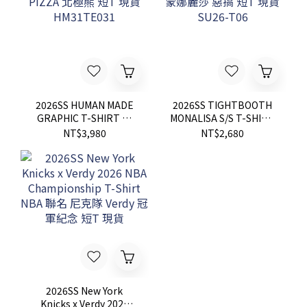
2026SS HUMAN MADE
2026SS TIGHTBOOTH
GRAPHIC T-SHIRT 吃
MONALISA S/S T-SHIRT
PIZZA 北極熊 短T 現貨
蒙娜麗莎 惡搞 短T 現貨
NT$3,980
NT$2,680
HM31TE031
SU26-T06
2026SS New York
Knicks x Verdy 2026