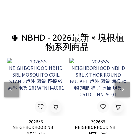
🌵 NBHD - 2026最新 × 塊根植
物系列商品
2026SS
2026SS
NEIGHBORHOOD NBHD
NEIGHBORHOOD NBHD
SRL MOSQUITO COIL
SRL X THOR ROUND
NT$3,280
NT$1,980