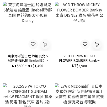
東京海洋迪士尼 玲娜貝兒 S
VCD THROW MICKEY
號娃娃 鑰匙圈 linebell玲娜
FLOWER BOMBER Banksy
貝爾 達菲的好友小狐狸
米奇 DISNEY 聯名 擲花者 公
NT$590 ~ NT$1,490
NT$3,980
Disney
仔 現貨