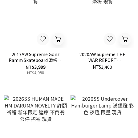
2017AW Supreme Gonz
2020AW Supreme THE
Ramm Skateboard 滑板 現
WAR REPORT
貨
SKATEBOARD 滑板 現貨
NT$3,999
NT$3,400
NT$4,980