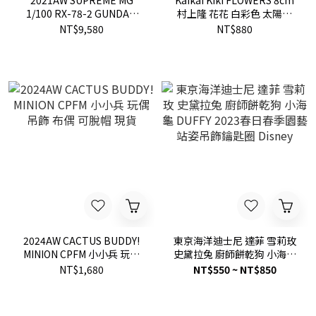
2021AW SUPREME MG
Kaikai Kiki FLOWERS 8cm
1/100 RX-78-2 GUNDAM
村上隆 花花 白彩色 太陽花
Ver.3.0 鋼彈 限量 現貨
別針 吊飾 新款 4色 現貨
NT$9,580
NT$880
2024AW CACTUS BUDDY!
東京海洋迪士尼 達菲 雪莉玫
MINION CPFM 小小兵 玩偶
史黛拉兔 廚師餅乾狗 小海龜
吊飾 布偶 可脫帽 現貨
DUFFY 2023春日春季園藝
NT$1,680
NT$550 ~ NT$850
站姿吊飾鑰匙圈 Disney