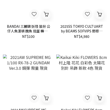
BANDAI 三麗鷗 妖怪 裝扮 公
2025SS TOKYO CULTUART
仔人魚漢頓 醜魚 扭蛋 轉蛋 /
by BEAMS SOFVIPS 野原新
扭蛋 轉蛋 魔法棒 公主 變身
之助 蠟筆小新 三輪車 公仔
NT$100
NT$4,980
植絨
模型 玩具 日本製 現貨