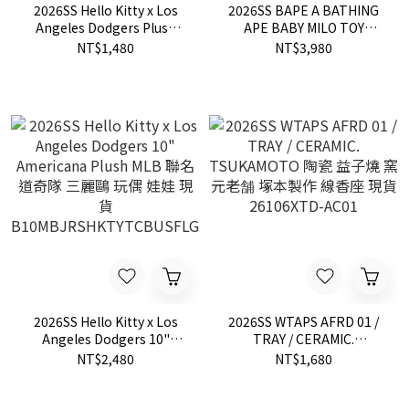
2026SS Hello Kitty x Los
2026SS BAPE A BATHING
Angeles Dodgers Plush
APE BABY MILO TOY
Mascot Keychain MLB 洛杉
PLUSH DOLL 櫻桃 布偶 抱枕
NT$1,480
NT$3,980
磯 道奇隊 三麗鷗 娃娃 鑰匙
現貨 AM20182301
圈 吊飾
KY06MBHKTYPNKLD
2026SS Hello Kitty x Los
2026SS WTAPS AFRD 01 /
Angeles Dodgers 10"
TRAY / CERAMIC.
Americana Plush MLB 聯名
TSUKAMOTO 陶瓷 益子燒
NT$2,480
NT$1,680
道奇隊 三麗鷗 玩偶 娃娃 現
窯元老舗 塚本製作 線香座 現
貨
貨 26106XTD-AC01
B10MBJRSHKTYTCBUSFLGLD