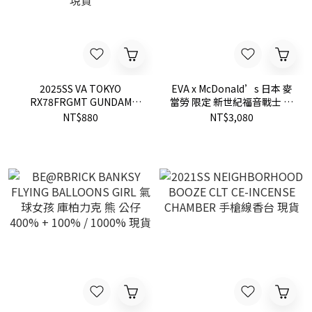
2025SS VA TOKYO
EVA x McDonald’s 日本 麥
RX78FRGMT GUNDAM
當勞 限定 新世紀福音戰士 大
retaW FRAGMENT 鋼彈 藤
麥克 初號機 麥克薯條 貳號機
NT$880
NT$3,080
原浩 閃電 聯名 汽車 香片 2款
麥克奶昔 零號機
現貨