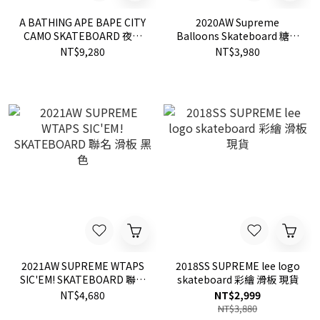
A BATHING APE BAPE CITY
2020AW Supreme
CAMO SKATEBOARD 夜光
Balloons Skateboard 糖果
迷彩 滑板
滑板 開季商品
NT$9,280
NT$3,980
2021AW SUPREME WTAPS
2018SS SUPREME lee logo
SIC'EM! SKATEBOARD 聯名
skateboard 彩繪 滑板 現貨
滑板 黑色
NT$4,680
NT$2,999
NT$3,880