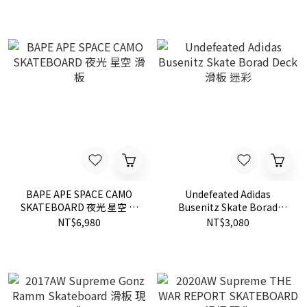
BAPE APE SPACE CAMO
Undefeated Adidas
SKATEBOARD 夜光 星空 滑
Busenitz Skate Borad
板
Deck 滑板 迷彩
NT$6,980
NT$3,080