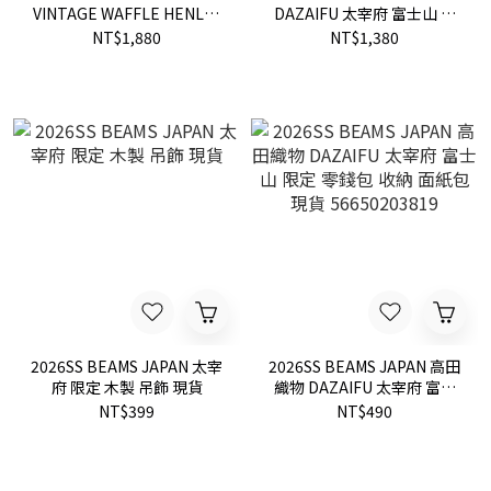
VINTAGE WAFFLE HENLEY
DAZAIFU 太宰府 富士山 限
T-SHIRT 店鋪限定 水洗 華
定 帆布 手拿包 資料夾 收納
NT$1,880
NT$1,380
夫紋 亨利領 下擺抽繩 短袖
包 化妝包 零錢包 現貨
短T 現貨 42040423639
56640111819
2026SS BEAMS JAPAN 太宰
2026SS BEAMS JAPAN 高田
府 限定 木製 吊飾 現貨
織物 DAZAIFU 太宰府 富士
山 限定 零錢包 收納 面紙包
NT$399
NT$490
現貨 56650203819