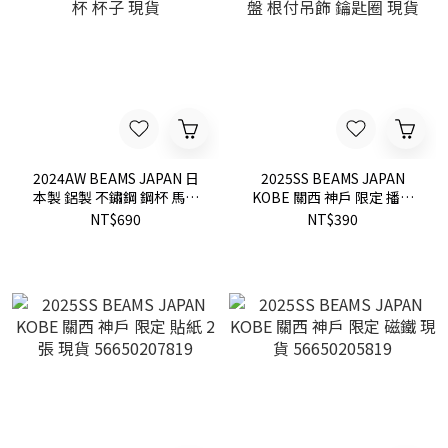
2024AW BEAMS JAPAN 日
2025SS BEAMS JAPAN
本製 鋁製 不鏽鋼 鋼杯 馬克
KOBE 關西 神戶 限定 播州
杯 杯子 現貨
算盤 根付吊飾 鑰匙圈 現貨
NT$690
NT$390