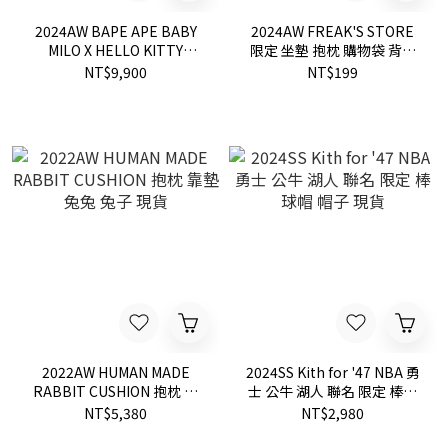
2024AW BAPE APE BABY
2024AW FREAK'S STORE
MILO X HELLO KITTY
限定 坐墊 抱枕 購物袋 背書
PLUSH DOLL SANRIO TEE
包 狗狗 現貨
NT$9,900
NT$199
凱蒂貓 抱枕 布偶 三麗鷗 聯
名 限定 現貨
2022AW HUMAN MADE
2024SS Kith for '47 NBA 勇
RABBIT CUSHION 抱枕 靠
士 公牛 湖人 聯名 限定 棒球
墊 兔兔 兔子 現貨
帽 帽子 現貨
NT$5,380
NT$2,980