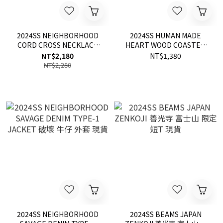
2024SS NEIGHBORHOOD
2024SS HUMAN MADE
CORD CROSS NECKLACE
HEART WOOD COASTER
十字架 編織 項鍊 現貨
SET 木製 愛心 杯墊 現貨
NT$2,180
NT$1,380
241MYNH-AC02
NT$2,280
2024SS NEIGHBORHOOD
2024SS BEAMS JAPAN