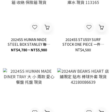
2024SS HUMAN MADE
2024SS STUSSY SURF
STEEL BOX STANLEY 聯名
STOCK ONE PIECE 一件式
5.2L / 9.4L 野餐 水瓶箱 工具
衝浪 連身 女生 泳衣 泳裝 史
NT$4,780 ~ NT$5,980
NT$4,580
箱 收納 保險箱 現貨
庫水 現貨 113165