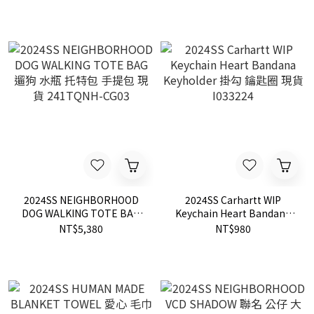
NMJ72313 / NMJ72361
2024SS NEIGHBORHOOD
2024SS Carhartt WIP
DOG WALKING TOTE BAG
Keychain Heart Bandana
遛狗 水瓶 托特包 手提包 現
Keyholder 掛勾 鑰匙圈 現貨
NT$5,380
NT$980
貨 241TQNH-CG03
I033224