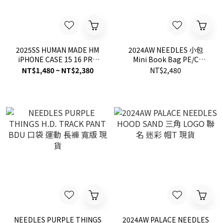
2025SS HUMAN MADE HM
2024AW NEEDLES 小包
iPHONE CASE 15 16 PRO
Mini Book Bag PE/C
MAX 手機殼 愛心 含背帶 掛
Native Jq 側背包 民族風 現
NT$1,480 ~ NT$2,380
NT$2,480
繩 現貨
貨 OT048
NEEDLES PURPLE THINGS
2024AW PALACE NEEDLES