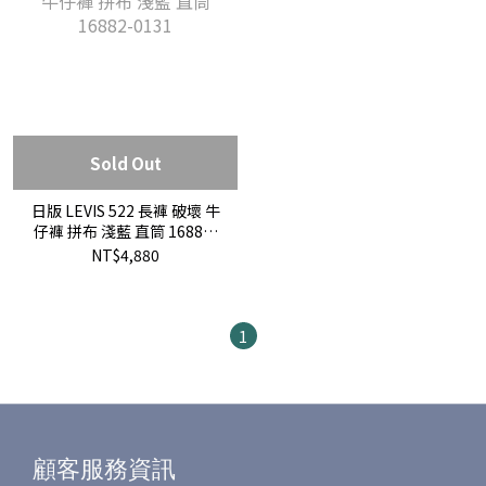
Sold Out
日版 LEVIS 522 長褲 破壞 牛
仔褲 拼布 淺藍 直筒 16882-
0131
NT$4,880
1
顧客服務資訊