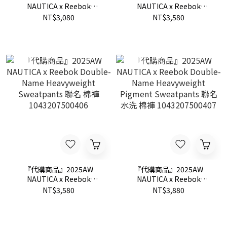
NAUTICA x Reebok
NAUTICA x Reebok
Heavyweight Logo Sweat
Heavyweight Crew Neck
NT$3,080
NT$3,580
Shorts 聯名 棉褲 短褲
Arch Logo Sweatshirt 聯名
1142207500031
女生 短版 大學T
1123207500004
『代購商品』2025AW
『代購商品』2025AW
NAUTICA x Reebok
NAUTICA x Reebok
Double-Name
Double-Name
NT$3,580
NT$3,880
Heavyweight Sweatpants
Heavyweight Pigment
聯名 棉褲 1043207500406
Sweatpants 聯名 水洗 棉褲
1043207500407