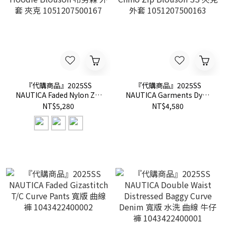
『代購商品』2025SS
『代購商品』2025SS
NAUTICA Faded Nylon Zip
NAUTICA Garments Dyed
Hoodie Blouson 布勞森 外
Chino Zip Blouson SS 夾克
NT$5,280
NT$4,580
套 夾克 1051207500167
外套 1051207500163