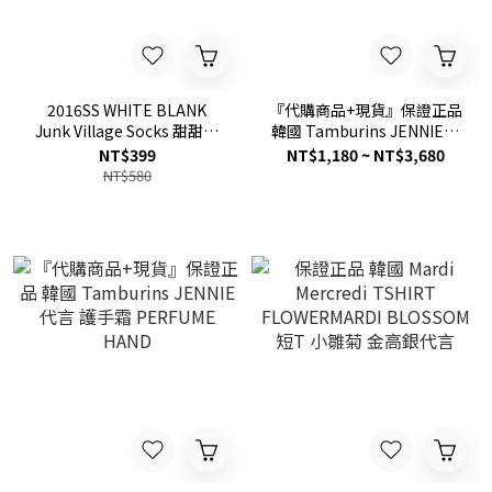
2016SS WHITE BLANK
『代購商品+現貨』保證正品
Junk Village Socks 甜甜圈
韓國 Tamburins JENNIE代
長襪 白
言 香水 FRAGRANCE 11ml /
NT$399
NT$1,180 ~ NT$3,680
50ml
NT$580