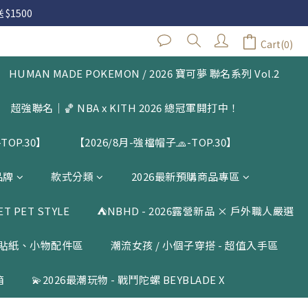
 $1500
 $1500
Cart(0)
HUMAN MADE POKEMON / 2026 寶可夢 聯名系列 Vol.2
 $1500
超強聯名｜🏀 NBA x KITH 2026 總冠軍開打中！
TOP.30】
【2026/8月-強檔帽子🧢-TOP.30】
品牌
款式分類
2026最新預購商品專區
 PET STYLE
⛺️NBHD - 2026露營新品 × 戶外職人嚴選
貼紙、小物配件區
潮流女孩 / 小個子穿搭 - 超值入手區
箱
💫2026最潮玩物 - 戰鬥陀螺 BEYBLADE X