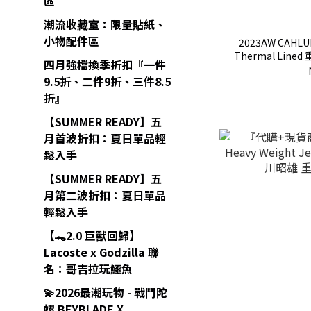
區
潮流收藏室：限量貼紙、
小物配件區
2023AW CAHLUM
Thermal Line
四月強檔換季折扣『一件
9.5折、二件9折、三件8.5
折』
【SUMMER READY】五
月首波折扣：夏日單品輕
鬆入手
【SUMMER READY】五
月第二波折扣：夏日單品
輕鬆入手
【🐊2.0 巨獸回歸】
Lacoste x Godzilla 聯
名：哥吉拉玩鱷魚
💫2026最潮玩物 - 戰鬥陀
螺 BEYBLADE X