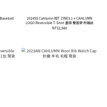
Baseball
2024SS Cahlumn 短T ZINE5.1＋CAHLUMN
貨
LOGO Reversible T-Shirt 重磅 雙面穿 附雜誌
NT$2,980