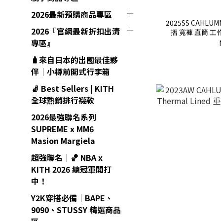
2026最新預購商品專區
2025SS CAHLUMN 
2026『官網最新折扣出清
摺 寬褲 直筒 工作褲
專區』
🧳來自日本的出國最佳夥
伴｜小樽前開式行李箱
🧦 Best Sellers | KITH
全球熱銷排行襪款
2026最強聯名系列
SUPREME x MM6
Masion Margiela
超強聯名｜🏀 NBA x
KITH 2026 總冠軍開打
中！
Y2K穿搭必備｜BAPE、
9090、STUSSY 精選商品