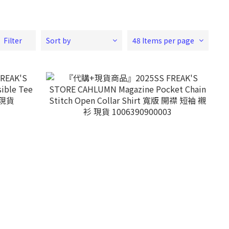
Filter
Sort by
48 Items per page