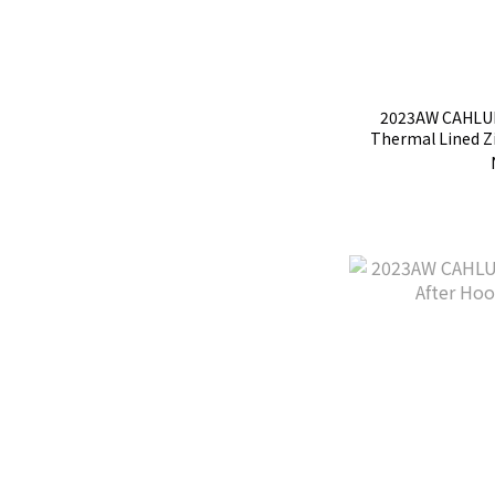
2023AW CAHLUM
Thermal Lined
拉鍊