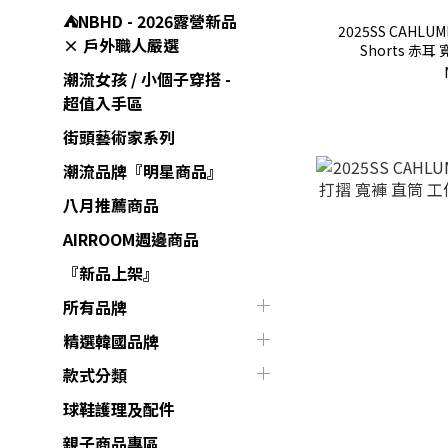
⛺️NBHD - 2026露營新品
2025SS CAHLUM
× 戶外職人嚴選
Shorts 赤耳
104
潮流女孩 / 小個子穿搭 -
超值入手區
街頭藝術家系列
潮流品牌『明星商品』
八月推薦商品
AIRROOM週邊商品
『新品上架』
所有品牌
精選韓國品牌
款式分類
球鞋護理及配件
親子商品專區