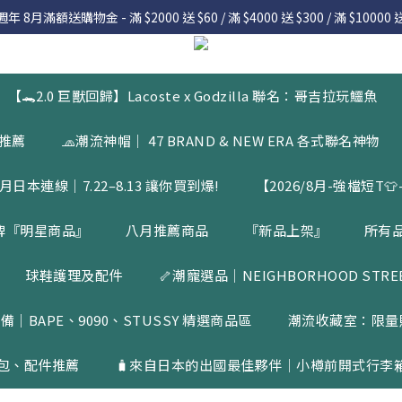
 8月滿額送購物金 - 滿 $2000 送 $60 / 滿 $4000 送 $300 / 滿 $10000 送
 8月滿額送購物金 - 滿 $2000 送 $60 / 滿 $4000 送 $300 / 滿 $10000 送
7.22 – 8.13 日本連線中，絕對讓你買到爆
Welcome
【🐊2.0 巨獸回歸】Lacoste x Godzilla 聯名：哥吉拉玩鱷魚
 8月滿額送購物金 - 滿 $2000 送 $60 / 滿 $4000 送 $300 / 滿 $10000 送
品推薦
🧢潮流神帽｜ 47 BRAND & NEW ERA 各式聯名神物
月日本連線｜7.22–8.13 讓你買到爆!
【2026/8月-強檔短T👕-
牌『明星商品』
八月推薦商品
『新品上架』
所有
球鞋護理及配件
🦴潮寵選品｜NEIGHBORHOOD STREET
備｜BAPE、9090、STUSSY 精選商品區
潮流收藏室：限量
包、配件推薦
🧳來自日本的出國最佳夥伴｜小樽前開式行李