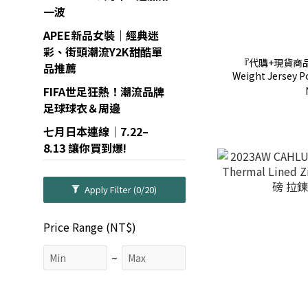
一波
APEE新品女裝｜經典迷
彩、街頭潮流Y2K甜酷單
『代購+現貨商品』
品推薦
Weight Jersey 
刺繡 口袋 短T 
FIFA世足狂熱！潮流品牌
足球球衣＆周邊
七月日本連線｜7.22–
8.13 讓你買到爆!
Apply Filter
(0/20)
Price Range (NT$)
~