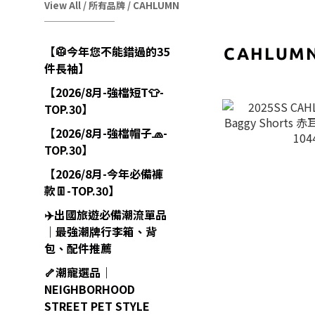
View All
/
所有品牌
/
CAHLUMN
【🥼今年您不能錯過的35
CAHLUM
件長袖】
【2026/8月-強檔短T👕-
TOP.30】
【2026/8月-強檔帽子🧢-
TOP.30】
【2026/8月-今年必備褲
款👖-TOP.30】
✈️出國旅遊必備潮流單品
｜最強潮牌行李箱、背
包、配件推薦
🦴潮寵選品｜
NEIGHBORHOOD
STREET PET STYLE