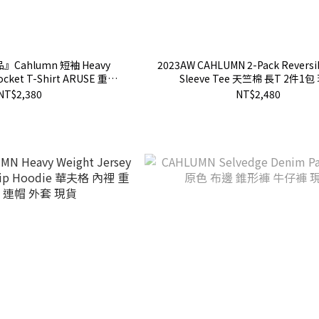
Cahlumn 短袖 Heavy
2023AW CAHLUMN 2-Pack Reversi
Pocket T-Shirt ARUSE 重磅
Sleeve Tee 天竺棉 長T 2件1包
現貨 1026390900015
NT$2,380
NT$2,480