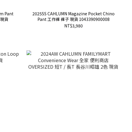
m Pant
2025SS CAHLUMN Magazine Pocket Chino
 現貨
Pant 工作褲 褲子 現貨 1043390900008
NT$3,980