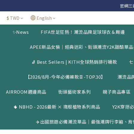
官網三週年
官網三週年
$
TWD
English
✨News
FIFA世足狂熱！潮流品牌足球球衣＆周邊
官網三週年
APEE新品女裝｜經典迷彩、街頭潮流Y2K甜酷單
🧦 Best Sellers | KITH全球熱銷排行襪款
七
【2026/8月-今年必備褲款👖-TOP.30】
潮流品
AIRROOM週邊商品
街頭藝術家系列
親子商品專區
🌵 NBHD - 2026最新 × 塊根植物系列商品
Y2K穿搭必
✈️出國旅遊必備潮流單品｜最強潮牌行李箱、背