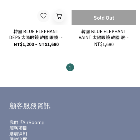
Sold Out
韓國 BLUE ELEPHANT
韓國 BLUE ELEPHANT
DEPS 太陽眼鏡 韓國 眼鏡 鏡
VAINT 太陽眼鏡 韓國 眼鏡
框 附盒 皮革 雲朵 眼鏡包
鏡框 附盒 皮革 雲朵 眼鏡包
NT$1,200 ~ NT$1,680
NT$1,680
KPOP 藝人著用款 現貨
KPOP 藝人著用款 現貨
1
顧客服務資訊
我們『AirRoom』
服務項目
購前須知
購物流程