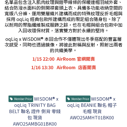
名單品包含注入肌肉紋理與鎧甲線條的保暖連帽羽絨外套、
結合防潑水面料的側開襟套頭上衣、具備多功能收納空間的
寬版八分褲、運用雙層織片建構而成的特殊紋理反折毛帽與
採用 oqLiq 經典包款所建構而成的限定組合隨身包。除了
以耐用的聚脂纖維製成服飾之餘，也在毛帽與組合包款中加
入回收環保材質，落實雙方對於永續的堅持。
oqLiq x WISDOM® 本回合作不僅體現出冬季搭配的豐富層
次感受，同時也透過鏡像，將彼此對稱與反射，照射出兩者
的共織美學。
1/15 22:00 AirRoom 官網開賣
1/16 13:30 AirRoom 店面開賣
Member Price
Member Price