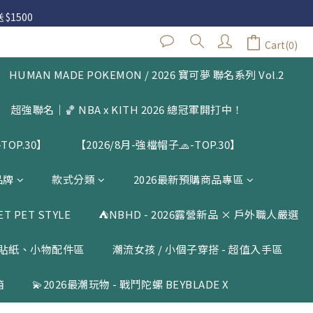
 $1500
 $1500
Cart(0)
HUMAN MADE POKEMON / 2026 寶可夢 聯名系列 Vol.2
 $1500
超強聯名｜🏀 NBA x KITH 2026 總冠軍開打中！
TOP.30】
【2026/8月-強檔帽子🧢-TOP.30】
品牌
款式分類
2026最新預購商品專區
 PET STYLE
⛺️NBHD - 2026露營新品 × 戶外職人嚴選
貼紙、小物配件區
潮流女孩 / 小個子穿搭 - 超值入手區
箱
💫2026最潮玩物 - 戰鬥陀螺 BEYBLADE X