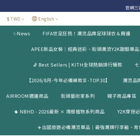
官網三週年
官網三週年
$
TWD
English
✨News
FIFA世足狂熱！潮流品牌足球球衣＆周邊
官網三週年
APEE新品女裝｜經典迷彩、街頭潮流Y2K甜酷單
🧦 Best Sellers | KITH全球熱銷排行襪款
七
【2026/8月-今年必備褲款👖-TOP.30】
潮流品
AIRROOM週邊商品
街頭藝術家系列
親子商品專區
🌵 NBHD - 2026最新 × 塊根植物系列商品
Y2K穿搭必
✈️出國旅遊必備潮流單品｜最強潮牌行李箱、背