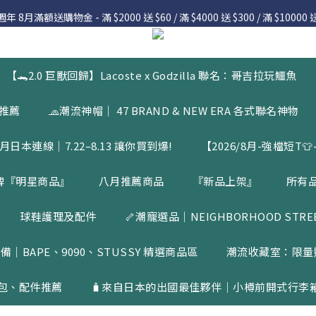
 8月滿額送購物金 - 滿 $2000 送 $60 / 滿 $4000 送 $300 / 滿 $10000 送
 8月滿額送購物金 - 滿 $2000 送 $60 / 滿 $4000 送 $300 / 滿 $10000 送
7.22 – 8.13 日本連線中，絕對讓你買到爆
Welcome
【🐊2.0 巨獸回歸】Lacoste x Godzilla 聯名：哥吉拉玩鱷魚
 8月滿額送購物金 - 滿 $2000 送 $60 / 滿 $4000 送 $300 / 滿 $10000 送
品推薦
🧢潮流神帽｜ 47 BRAND & NEW ERA 各式聯名神物
月日本連線｜7.22–8.13 讓你買到爆!
【2026/8月-強檔短T👕-
牌『明星商品』
八月推薦商品
『新品上架』
所有
球鞋護理及配件
🦴潮寵選品｜NEIGHBORHOOD STREET
備｜BAPE、9090、STUSSY 精選商品區
潮流收藏室：限量
包、配件推薦
🧳來自日本的出國最佳夥伴｜小樽前開式行李