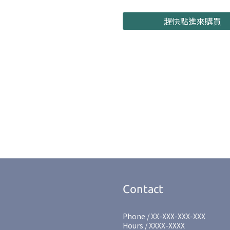
趕快點進來購買
Contact
Phone / XX-XXX-XXX-XXX
Hours / XXXX-XXXX