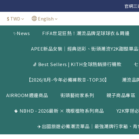
官網三週年
官網三週年
$
TWD
English
✨News
FIFA世足狂熱！潮流品牌足球球衣＆周邊
官網三週年
APEE新品女裝｜經典迷彩、街頭潮流Y2K甜酷單
🧦 Best Sellers | KITH全球熱銷排行襪款
七
【2026/8月-今年必備褲款👖-TOP.30】
潮流品
AIRROOM週邊商品
街頭藝術家系列
親子商品專區
🌵 NBHD - 2026最新 × 塊根植物系列商品
Y2K穿搭必
✈️出國旅遊必備潮流單品｜最強潮牌行李箱、背