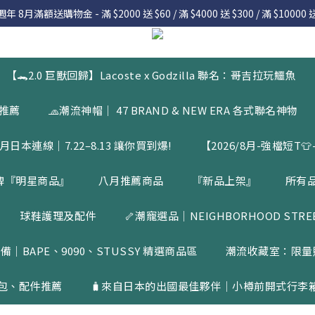
 8月滿額送購物金 - 滿 $2000 送 $60 / 滿 $4000 送 $300 / 滿 $10000 送
 8月滿額送購物金 - 滿 $2000 送 $60 / 滿 $4000 送 $300 / 滿 $10000 送
7.22 – 8.13 日本連線中，絕對讓你買到爆
Welcome
【🐊2.0 巨獸回歸】Lacoste x Godzilla 聯名：哥吉拉玩鱷魚
 8月滿額送購物金 - 滿 $2000 送 $60 / 滿 $4000 送 $300 / 滿 $10000 送
品推薦
🧢潮流神帽｜ 47 BRAND & NEW ERA 各式聯名神物
月日本連線｜7.22–8.13 讓你買到爆!
【2026/8月-強檔短T👕-
牌『明星商品』
八月推薦商品
『新品上架』
所有
球鞋護理及配件
🦴潮寵選品｜NEIGHBORHOOD STREET
備｜BAPE、9090、STUSSY 精選商品區
潮流收藏室：限量
包、配件推薦
🧳來自日本的出國最佳夥伴｜小樽前開式行李