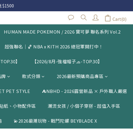
 $1500
 $1500
Cart(0)
HUMAN MADE POKEMON / 2026 寶可夢 聯名系列 Vol.2
 $1500
超強聯名｜🏀 NBA x KITH 2026 總冠軍開打中！
TOP.30】
【2026/8月-強檔帽子🧢-TOP.30】
品牌
款式分類
2026最新預購商品專區
 PET STYLE
⛺️NBHD - 2026露營新品 × 戶外職人嚴選
貼紙、小物配件區
潮流女孩 / 小個子穿搭 - 超值入手區
箱
💫2026最潮玩物 - 戰鬥陀螺 BEYBLADE X