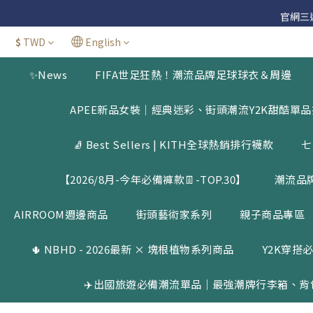
官網三週年
官網三週年
$
TWD
English
✨News
FIFA世足狂熱！潮流品牌足球球衣＆周邊
官網三週年
APEE新品女裝｜經典迷彩、街頭潮流Y2K甜酷單
🧦 Best Sellers | KITH全球熱銷排行襪款
七
【2026/8月-今年必備褲款👖-TOP.30】
潮流品
AIRROOM週邊商品
街頭藝術家系列
親子商品專區
🌵 NBHD - 2026最新 × 塊根植物系列商品
Y2K穿搭必
✈️出國旅遊必備潮流單品｜最強潮牌行李箱、背