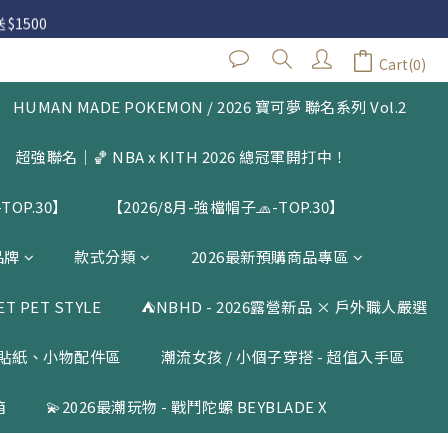
 $1500
 $1500
Cart(0)
HUMAN MADE POKEMON / 2026 寶可夢 聯名系列 Vol.2
 $1500
超強聯名｜🏀 NBA x KITH 2026 總冠軍開打中！
TOP.30】
【2026/8月-強檔帽子🧢-TOP.30】
品牌
款式分類
2026最新預購商品專區
 PET STYLE
⛺️NBHD - 2026露營新品 × 戶外職人嚴選
貼紙、小物配件區
潮流女孩 / 小個子穿搭 - 超值入手區
箱
💫2026最潮玩物 - 戰鬥陀螺 BEYBLADE X