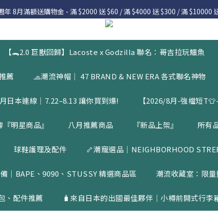
 8月滿額送購物金 - 滿 $2000 送 $60 / 滿 $4000 送 $300 / 滿 $10000 送
 8月滿額送購物金 - 滿 $2000 送 $60 / 滿 $4000 送 $300 / 滿 $10000 送
7.22 – 8.13 日本連線中，絕對讓你買到爆
Welcome
【🐊2.0 巨獸回歸】Lacoste x Godzilla 聯名：哥吉拉玩鱷魚
 8月滿額送購物金 - 滿 $2000 送 $60 / 滿 $4000 送 $300 / 滿 $10000 送
品推薦
🧢潮流神帽｜ 47 BRAND & NEW ERA 各式聯名神物
月日本連線｜7.22–8.13 讓你買到爆!
【2026/8月-強檔短T👕-
牌『明星商品』
八月推薦商品
『新品上架』
所有
球鞋護理及配件
🦴潮寵選品｜NEIGHBORHOOD STREET
備｜BAPE、9090、STUSSY 精選商品區
潮流收藏室：限量
包、配件推薦
🧳來自日本的出國最佳夥伴｜小樽前開式行李