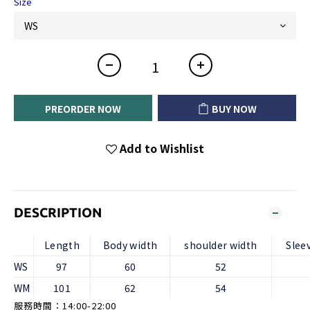
Size
PREORDER NOW
BUY NOW
Add to Wishlist
DESCRIPTION
Length
Body width
shoulder width
Slee
WS
97
60
52
WM
101
62
54
服務時間：14:00-22:00