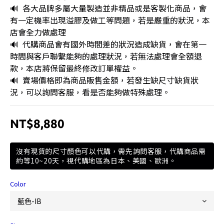
🔊  各大品牌多屬大量製造並非精品或是客製化商品，會
有一定機率出現溢膠及做工等問題，若是嚴重的狀況，本
店會全力做處理
🔊  代購商品會有國外時間差的狀況造成缺貨，會在第一
時間與客戶聯繫能夠的處理狀況，若無法處理會全額退
款，本店將保留最終修改訂單權益。
🔊  賣場價格即為商品販售金額，若發生缺尺寸缺貨狀
況，可以詢問客服，看是否能夠做特殊處理。
NT$8,880
沒有現貨的尺寸顏色可以代購，需先詢問客服，代購商品需
約等10~20天，視代購地區為日本、美國、歐洲。
Color