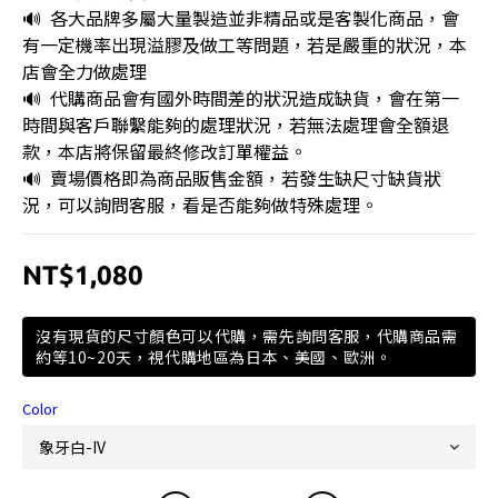
🔊  各大品牌多屬大量製造並非精品或是客製化商品，會
有一定機率出現溢膠及做工等問題，若是嚴重的狀況，本
店會全力做處理
🔊  代購商品會有國外時間差的狀況造成缺貨，會在第一
時間與客戶聯繫能夠的處理狀況，若無法處理會全額退
款，本店將保留最終修改訂單權益。
🔊  賣場價格即為商品販售金額，若發生缺尺寸缺貨狀
況，可以詢問客服，看是否能夠做特殊處理。
NT$1,080
沒有現貨的尺寸顏色可以代購，需先詢問客服，代購商品需
約等10~20天，視代購地區為日本、美國、歐洲。
Color