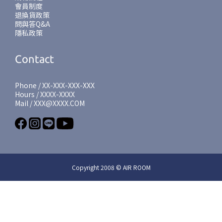
會員制度
退換貨政策
問與答Q&A
隱私政策
Contact
Phone / XX-XXX-XXX-XXX
Hours / XXXX-XXXX
Mail / XXX@XXXX.COM
Copyright 2008 © AIR ROOM