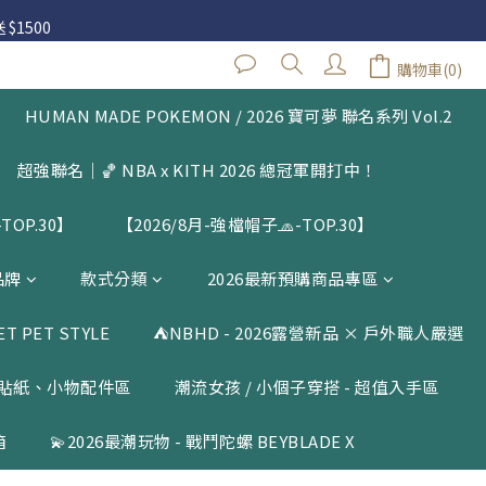
 $1500
 $1500
購物車(0)
閱公告
HUMAN MADE POKEMON / 2026 寶可夢 聯名系列 Vol.2
 $1500
超強聯名｜🏀 NBA x KITH 2026 總冠軍開打中！
TOP.30】
【2026/8月-強檔帽子🧢-TOP.30】
品牌
款式分類
2026最新預購商品專區
 PET STYLE
⛺️NBHD - 2026露營新品 × 戶外職人嚴選
貼紙、小物配件區
潮流女孩 / 小個子穿搭 - 超值入手區
箱
💫2026最潮玩物 - 戰鬥陀螺 BEYBLADE X