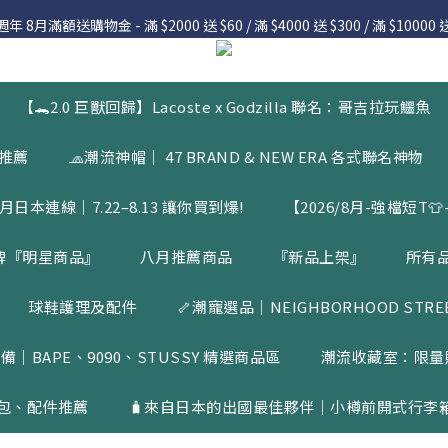
 8月滿額送購物金 - 滿 $2000 送 $60 / 滿 $4000 送 $300 / 滿 $10000 送
 8月滿額送購物金 - 滿 $2000 送 $60 / 滿 $4000 送 $300 / 滿 $10000 送
7.22 – 8.13 日本連線中，絕對讓你買到爆
入會員享有 $50購物金  |  消費滿$5000即可免運  |  會員好康制度請詳
【🐊2.0 巨獸回歸】Lacoste x Godzilla 聯名：哥吉拉玩鱷魚
 8月滿額送購物金 - 滿 $2000 送 $60 / 滿 $4000 送 $300 / 滿 $10000 送
品推薦
🧢潮流神帽｜ 47 BRAND & NEW ERA 各式聯名神物
月日本連線｜7.22–8.13 讓你買到爆!
【2026/8月-強檔短T👕-
牌『明星商品』
八月推薦商品
『新品上架』
所有
球鞋護理及配件
🦴潮寵選品｜NEIGHBORHOOD STREET
備｜BAPE、9090、STUSSY 精選商品區
潮流收藏室：限量
包、配件推薦
🧳來自日本的出國最佳夥伴｜小樽前開式行李