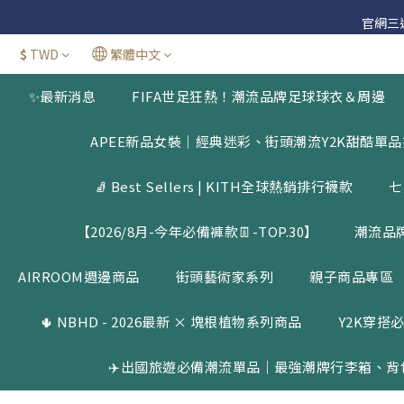
官網三週年
官網三週年
$
TWD
繁體中文
新加
✨最新消息
FIFA世足狂熱！潮流品牌足球球衣＆周邊
官網三週年
APEE新品女裝｜經典迷彩、街頭潮流Y2K甜酷單
🧦 Best Sellers | KITH全球熱銷排行襪款
七
【2026/8月-今年必備褲款👖-TOP.30】
潮流品
AIRROOM週邊商品
街頭藝術家系列
親子商品專區
🌵 NBHD - 2026最新 × 塊根植物系列商品
Y2K穿搭必
✈️出國旅遊必備潮流單品｜最強潮牌行李箱、背