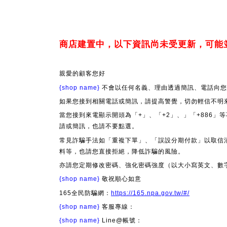
商店建置中，以下資訊尚未受更新，可能
親愛的顧客您好
{shop name}
不會以任何名義、理由透過簡訊、電話向您
如果您接到相關電話或簡訊，請提高警覺，切勿輕信不明
當您接到來電顯示開頭為「+」、「+2」、」「+886
請或簡訊，也請不要點選。
常見詐騙手法如「重複下單」、「誤設分期付款」以取信
料等，也請您直接拒絕，降低詐騙的風險。
亦請您定期修改密碼、強化密碼強度（以大小寫英文、數
{shop name}
敬祝順心如意
165全民防騙網：
https://165.npa.gov.tw/#/
{shop name}
客服專線：
{shop name}
Line@帳號：