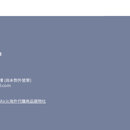
樓
 (尚未對外營業)
l.com
AirJc海外代購商品選物社