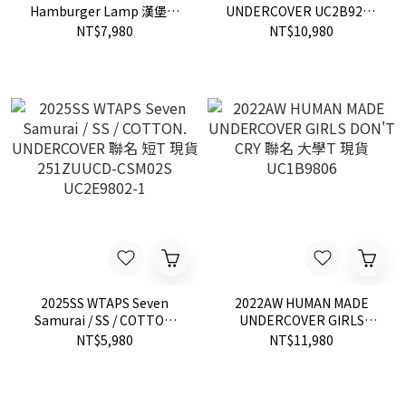
Hamburger Lamp 漢堡燈
UNDERCOVER UC2B9211
透明 夜燈 限量 漢堡 現貨
GIRLS DON'T CRY 教練 外
NT$7,980
NT$10,980
套 聯名 現貨
2025SS WTAPS Seven
2022AW HUMAN MADE
Samurai / SS / COTTON.
UNDERCOVER GIRLS
UNDERCOVER 聯名 短T 現
DON'T CRY 聯名 大學T 現貨
NT$5,980
NT$11,980
貨 251ZUUCD-CSM02S
UC1B9806
UC2E9802-1