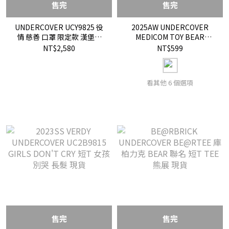
售完
售完
UNDERCOVER UCY9825 役
2025AW UNDERCOVER
情 慈善 口罩 限定款 漢堡燈
MEDICOM TOY BEAR
短T 現貨
KEYCHAIN 小熊 鑰匙圈 熱賣
NT$2,580
NT$599
款 現貨
看其他 6 個選項
售完
售完