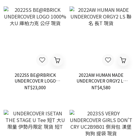
2022SS BE@RBRICK
2022AW HUMAN MADE
UNDERCOVER LOGO
UNDERCOVER ORGY2 LS
1000% 大U 庫柏力克 公仔
聯名 長T 現貨
NT$23,000
NT$4,580
現貨