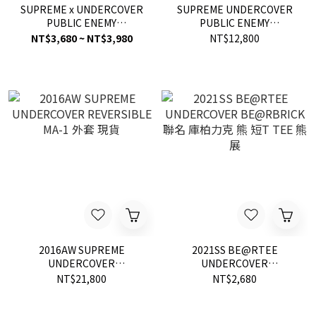
SUPREME x UNDERCOVER
SUPREME UNDERCOVER
PUBLIC ENEMY
PUBLIC ENEMY
TERRORDOME 短袖 準心
SWEATSHIRT 帽T 星空
NT$3,680 ~ NT$3,980
NT$12,800
2016AW SUPREME
2021SS BE@RTEE
UNDERCOVER
UNDERCOVER
REVERSIBLE MA-1 外套 現
BE@RBRICK 聯名 庫柏力克
NT$21,800
NT$2,680
貨
熊 短T TEE 熊展