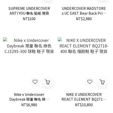
SUPREME UNDERCOVER
UNDERCOVER MADSTORE
ANTI YOU 聯名 貼紙 現貨
x UC EAST Bear Back Print
Tee MU1B9803 融化小熊 短
NT$100
NT$2,980
T
Nike x Undercover
NIKE X UNDERCOVER
Daybreak 限量 聯名 綠色
REACT ELEMENT BQ2718-
CJ3295-300 球鞋 鞋子 現貨
400 聯名 慢跑鞋 鞋子 現貨
NT$6,980
NT$10,800