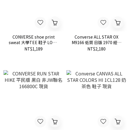
CONVERSE shoe print
Converse ALL STAR OX
sweat 大學TEE 鞋子 LOGO
M9166 低筒 日版 1970 經典
保暖 刷毛
款 復古 黑白 現貨
NT$1,189
NT$2,180