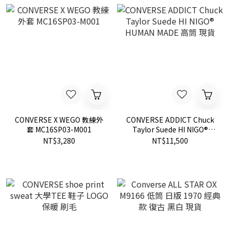
CONVERSE X WEGO 教練外
CONVERSE ADDICT Chuck
套 MC16SP03-M001
Taylor Suede HI NIGO®
HUMAN MADE 高筒 現貨
NT$3,280
NT$11,500