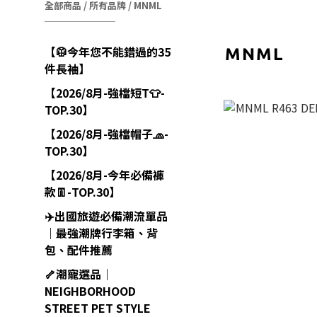
全部商品
/
所有品牌
/
MNML
【🥼今年您不能錯過的35
MNML
件長袖】
【2026/8月-強檔短T👕-
TOP.30】
【2026/8月-強檔帽子🧢-
TOP.30】
【2026/8月-今年必備褲
款👖-TOP.30】
✈️出國旅遊必備潮流單品
｜最強潮牌行李箱、背
包、配件推薦
🦴潮寵選品｜
NEIGHBORHOOD
STREET PET STYLE