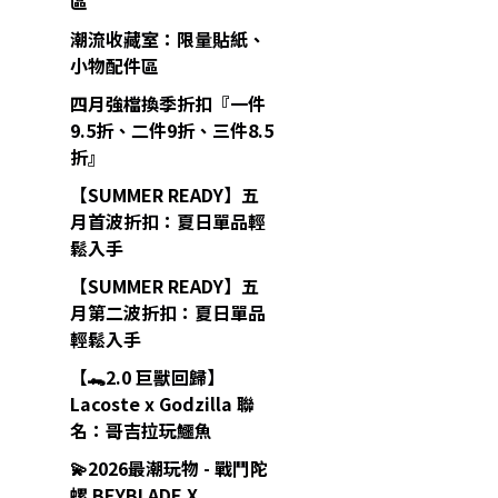
區
潮流收藏室：限量貼紙、
小物配件區
四月強檔換季折扣『一件
9.5折、二件9折、三件8.5
折』
【SUMMER READY】五
月首波折扣：夏日單品輕
鬆入手
【SUMMER READY】五
月第二波折扣：夏日單品
輕鬆入手
【🐊2.0 巨獸回歸】
Lacoste x Godzilla 聯
名：哥吉拉玩鱷魚
💫2026最潮玩物 - 戰鬥陀
螺 BEYBLADE X