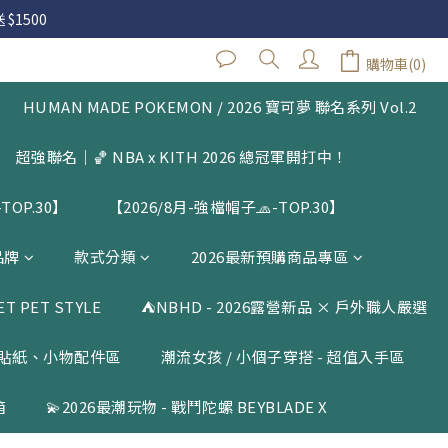
 $1500
 $1500
購物車(0)
閱公告
HUMAN MADE POKEMON / 2026 寶可夢 聯名系列 Vol.2
 $1500
超強聯名｜🏀 NBA x KITH 2026 總冠軍開打中！
TOP.30】
【2026/8月-強檔帽子🧢-TOP.30】
品牌
款式分類
2026最新預購商品專區
 PET STYLE
⛺️NBHD - 2026露營新品 × 戶外職人嚴選
貼紙、小物配件區
潮流女孩 / 小個子穿搭 - 超值入手區
箱
💫2026最潮玩物 - 戰鬥陀螺 BEYBLADE X