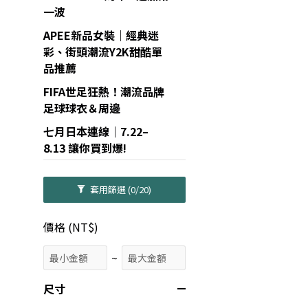
一波
APEE新品女裝｜經典迷
彩、街頭潮流Y2K甜酷單
品推薦
FIFA世足狂熱！潮流品牌
足球球衣＆周邊
七月日本連線｜7.22–
8.13 讓你買到爆!
套用篩選
(0/20)
價格 (NT$)
~
尺寸