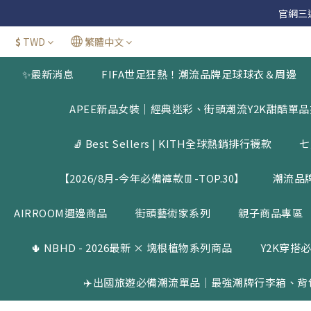
官網三週年
官網三週年
$
TWD
繁體中文
新加
✨最新消息
FIFA世足狂熱！潮流品牌足球球衣＆周邊
官網三週年
APEE新品女裝｜經典迷彩、街頭潮流Y2K甜酷單
🧦 Best Sellers | KITH全球熱銷排行襪款
七
【2026/8月-今年必備褲款👖-TOP.30】
潮流品
AIRROOM週邊商品
街頭藝術家系列
親子商品專區
🌵 NBHD - 2026最新 × 塊根植物系列商品
Y2K穿搭必
✈️出國旅遊必備潮流單品｜最強潮牌行李箱、背