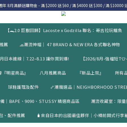
 8月滿額送購物金 - 滿 $2000 送 $60 / 滿 $4000 送 $300 / 滿 $10000 送
 8月滿額送購物金 - 滿 $2000 送 $60 / 滿 $4000 送 $300 / 滿 $10000 送
7.22 – 8.13 日本連線中，絕對讓你買到爆
入會員享有 $50購物金  |  消費滿$5000即可免運  |  會員好康制度請詳
【🐊2.0 巨獸回歸】Lacoste x Godzilla 聯名：哥吉拉玩鱷魚
 8月滿額送購物金 - 滿 $2000 送 $60 / 滿 $4000 送 $300 / 滿 $10000 送
品推薦
🧢潮流神帽｜ 47 BRAND & NEW ERA 各式聯名神物
月日本連線｜7.22–8.13 讓你買到爆!
【2026/8月-強檔短T👕-
牌『明星商品』
八月推薦商品
『新品上架』
所有
球鞋護理及配件
🦴潮寵選品｜NEIGHBORHOOD STREET
備｜BAPE、9090、STUSSY 精選商品區
潮流收藏室：限量
包、配件推薦
🧳來自日本的出國最佳夥伴｜小樽前開式行李