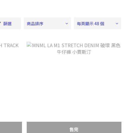
篩選
商品排序
每頁顯示 48 個
售完