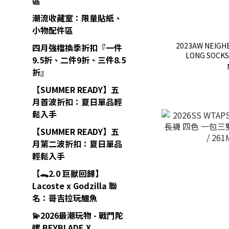
區
潮流收藏室：限量貼紙、
小物配件區
2023AW NEIGH
四月強檔換季折扣『一件
LONG SOCK
9.5折、二件9折、三件8.5
折』
【SUMMER READY】五
月首波折扣：夏日單品輕
鬆入手
【SUMMER READY】五
月第二波折扣：夏日單品
輕鬆入手
【🐊2.0 巨獸回歸】
Lacoste x Godzilla 聯
名：哥吉拉玩鱷魚
💫2026最潮玩物 - 戰鬥陀
螺 BEYBLADE X