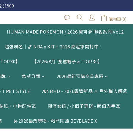
 $1500
 $1500
購物車(0)
閱公告
HUMAN MADE POKEMON / 2026 寶可夢 聯名系列 Vol.2
 $1500
超強聯名｜🏀 NBA x KITH 2026 總冠軍開打中！
TOP.30】
【2026/8月-強檔帽子🧢-TOP.30】
品牌
款式分類
2026最新預購商品專區
 PET STYLE
⛺️NBHD - 2026露營新品 × 戶外職人嚴選
貼紙、小物配件區
潮流女孩 / 小個子穿搭 - 超值入手區
箱
💫2026最潮玩物 - 戰鬥陀螺 BEYBLADE X