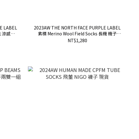
E LABEL
2023AW THE NORTH FACE PURPLE LABEL
 涼感
紫標 Merino Wool Field Socks 長襪 襪子
NN8355N 現貨
NT$1,280