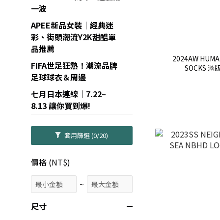
一波
APEE新品女裝｜經典迷
彩、街頭潮流Y2K甜酷單
品推薦
2024AW HUMA
FIFA世足狂熱！潮流品牌
SOCKS 滿
足球球衣＆周邊
七月日本連線｜7.22–
8.13 讓你買到爆!
套用篩選
(0/20)
價格 (NT$)
~
尺寸