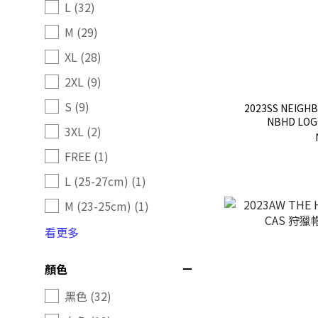
L (32)
M (29)
XL (28)
2XL (9)
S (9)
2023SS NEIGH
NBHD LO
3XL (2)
FREE (1)
L (25-27cm) (1)
M (23-25cm) (1)
看更多
顏色
黑色 (32)