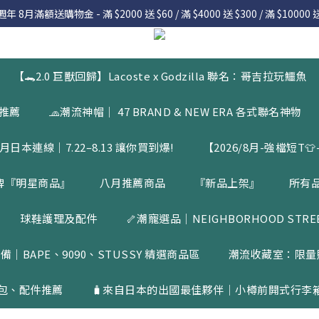
 8月滿額送購物金 - 滿 $2000 送 $60 / 滿 $4000 送 $300 / 滿 $10000 送
 8月滿額送購物金 - 滿 $2000 送 $60 / 滿 $4000 送 $300 / 滿 $10000 送
7.22 – 8.13 日本連線中，絕對讓你買到爆
入會員享有 $50購物金  |  消費滿$5000即可免運  |  會員好康制度請詳
【🐊2.0 巨獸回歸】Lacoste x Godzilla 聯名：哥吉拉玩鱷魚
 8月滿額送購物金 - 滿 $2000 送 $60 / 滿 $4000 送 $300 / 滿 $10000 送
品推薦
🧢潮流神帽｜ 47 BRAND & NEW ERA 各式聯名神物
月日本連線｜7.22–8.13 讓你買到爆!
【2026/8月-強檔短T👕-
牌『明星商品』
八月推薦商品
『新品上架』
所有
球鞋護理及配件
🦴潮寵選品｜NEIGHBORHOOD STREET
備｜BAPE、9090、STUSSY 精選商品區
潮流收藏室：限量
包、配件推薦
🧳來自日本的出國最佳夥伴｜小樽前開式行李