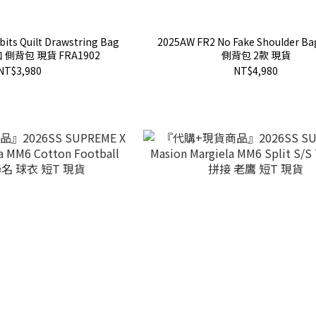
its Quilt Drawstring Bag
2025AW FR2 No Fake Shoulder B
 側背包 現貨 FRA1902
側背包 2款 現貨
NT$3,980
NT$4,980