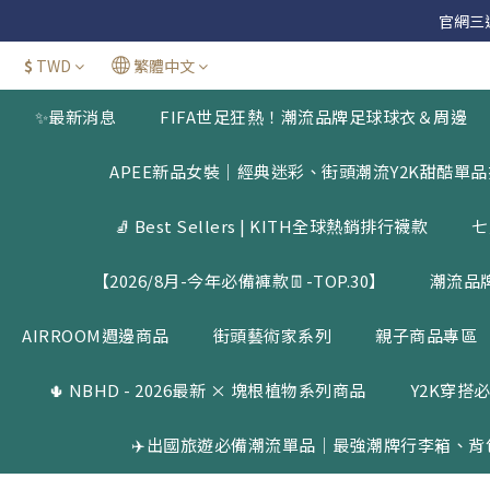
官網三週年
官網三週年
$
TWD
繁體中文
新加
✨最新消息
FIFA世足狂熱！潮流品牌足球球衣＆周邊
官網三週年
APEE新品女裝｜經典迷彩、街頭潮流Y2K甜酷單
🧦 Best Sellers | KITH全球熱銷排行襪款
七
【2026/8月-今年必備褲款👖-TOP.30】
潮流品
AIRROOM週邊商品
街頭藝術家系列
親子商品專區
🌵 NBHD - 2026最新 × 塊根植物系列商品
Y2K穿搭必
✈️出國旅遊必備潮流單品｜最強潮牌行李箱、背