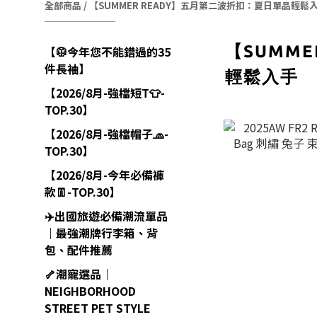
全部商品
/
【SUMMER READY】五月第二波折扣：夏日單品輕鬆
【SUMM
【🥼今年您不能錯過的35
件長袖】
輕鬆入手
【2026/8月-強檔短T👕-
TOP.30】
【2026/8月-強檔帽子🧢-
TOP.30】
【2026/8月-今年必備褲
款👖-TOP.30】
✈️出國旅遊必備潮流單品
｜最強潮牌行李箱、背
包、配件推薦
🦴潮寵選品｜
NEIGHBORHOOD
STREET PET STYLE