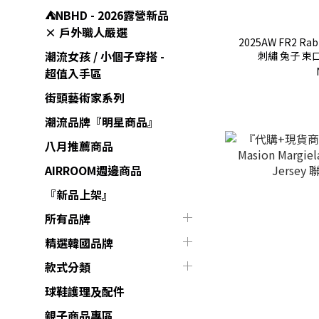
⛺️NBHD - 2026露營新品
× 戶外職人嚴選
2025AW FR2 Rabb
潮流女孩 / 小個子穿搭 -
刺繡 兔子 束口
超值入手區
街頭藝術家系列
潮流品牌『明星商品』
八月推薦商品
AIRROOM週邊商品
『新品上架』
所有品牌
精選韓國品牌
款式分類
球鞋護理及配件
親子商品專區