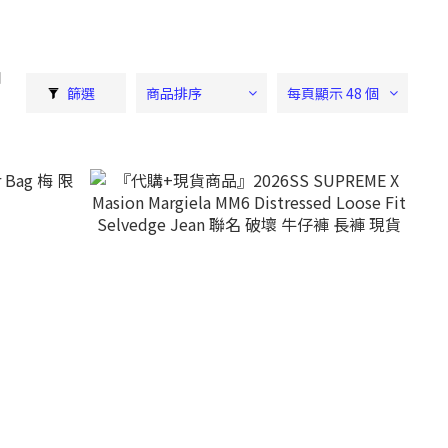
品
篩選
商品排序
每頁顯示 48 個