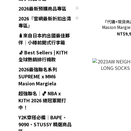
2026最新預購商品專區
2026『官網最新折扣出清
『代購+現貨商品』
專區』
Masion Margie
Jerse
NT$9,9
🧳來自日本的出國最佳夥
伴｜小樽前開式行李箱
🧦 Best Sellers | KITH
全球熱銷排行襪款
2026最強聯名系列
SUPREME x MM6
Masion Margiela
超強聯名｜🏀 NBA x
KITH 2026 總冠軍開打
中！
Y2K穿搭必備｜BAPE、
9090、STUSSY 精選商品