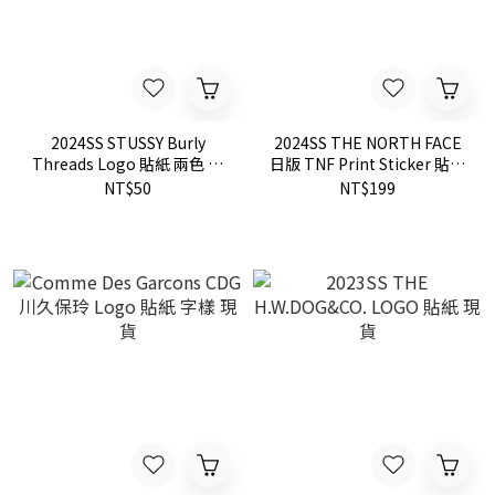
2024SS STUSSY Burly
2024SS THE NORTH FACE
Threads Logo 貼紙 兩色 現
日版 TNF Print Sticker 貼紙
貨
5款 現貨 NN32121
NT$50
NT$199
NN32348