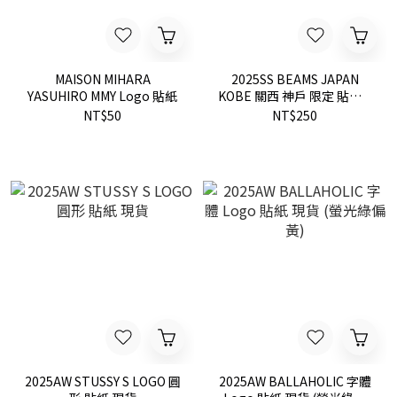
MAISON MIHARA
2025SS BEAMS JAPAN
YASUHIRO MMY Logo 貼紙
KOBE 關西 神戶 限定 貼紙 2
張 現貨 56650207819
NT$50
NT$250
2025AW STUSSY S LOGO 圓
2025AW BALLAHOLIC 字體