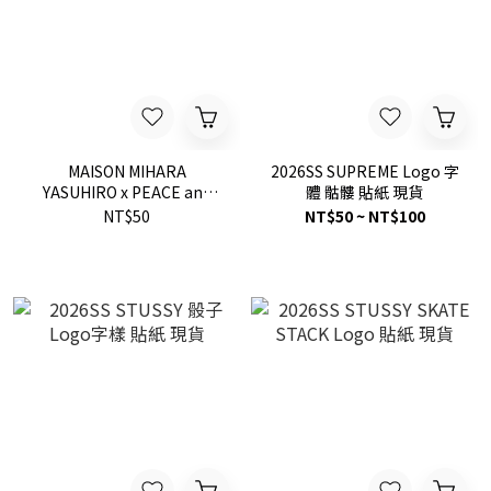
MAISON MIHARA
2026SS SUPREME Logo 字
YASUHIRO x PEACE and
體 骷髏 貼紙 現貨
AFTER 聯名 貼紙
NT$50
NT$50 ~ NT$100