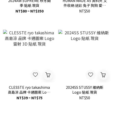
2024AW SUPREME 秋冬開
HUMAN MADE A5 資料夾 文
季 貼紙 現貨
件收納 迷彩 兔子 狗狗 愛心
鴨子
NT$80 ~ NT$350
NT$50
CLESSTE ryo takashima
2024SS STUSSY 維納斯
高島涼 品牌 卡通圖案 Logo
Logo 貼紙 現貨
雷射 3D 貼紙 現貨
NT$39 ~ NT$75
NT$50